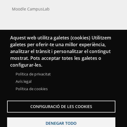
Moodle CampusLab
Conecta
Aquest web utilitza galetes (cookies) Utilitzem
galetes per oferir-te una millor experiència,
Contacto
analitzar el trànsit i personalitzar el contingut
Hemeroteca
mostrat. Pots acceptar totes les galetes o
configurar-les.
Política de privacitat
Avís legal
Política de cookies
CONFIGURACIÓ DE LES COOKIES
DENEGAR TODO