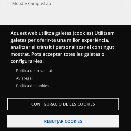
Moodle CampusLab
Connecta
Aquest web utilitza galetes (cookies) Utilitzem
galetes per oferir-te una millor experiència,
Bustia de contacte
analitzar el trànsit i personalitzar el contingut
Butlletins
mostrat. Pots acceptar totes les galetes o
configurar-les.
Política de privacitat
Avís legal
Política de cookies
CONFIGURACIÓ DE LES COOKIES
REBUTJAR COOKIES