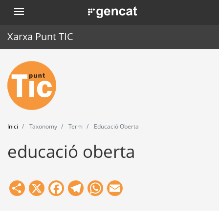
Vés
. Obre en una nova finestra.
al
contingut
Xarxa Punt TIC
Inici
Punt TIC
Actualitat
Inici
Taxonomy
Term
Educació Oberta
Agenda
educació oberta
Formació
Eines
Share
X
Facebook
Telegram
WhatsApp
Email