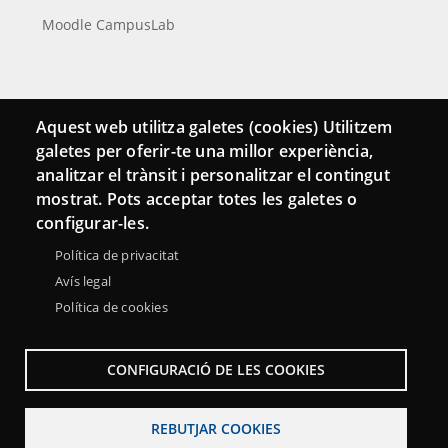
Moodle CampusLab
Connecta
Aquest web utilitza galetes (cookies) Utilitzem
galetes per oferir-te una millor experiència,
Bustia de contacte
analitzar el trànsit i personalitzar el contingut
Butlletins
mostrat. Pots acceptar totes les galetes o
configurar-les.
Política de privacitat
Avís legal
Política de cookies
CONFIGURACIÓ DE LES COOKIES
REBUTJAR COOKIES