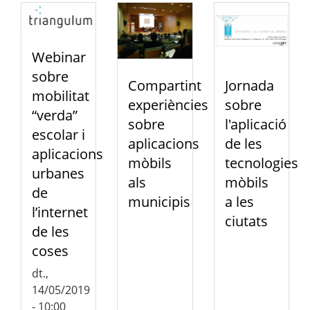
Webinar
sobre
Compartint
Jornada
mobilitat
experiències
sobre
“verda”
sobre
l'aplicació
escolar i
aplicacions
de les
aplicacions
mòbils
tecnologies
urbanes
als
mòbils
de
municipis
a les
l’internet
ciutats
de les
coses
dt.,
14/05/2019
- 10:00