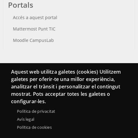
Portals
Accés a aquest portal
Mattermost Punt TIC
Moodle CampusLab
Connecta
Aquest web utilitza galetes (cookies) Utilitzem
galetes per oferir-te una millor experiència,
Bustia de contacte
analitzar el trànsit i personalitzar el contingut
Butlletins
mostrat. Pots acceptar totes les galetes o
configurar-les.
Política de privacitat
Avís legal
Política de cookies