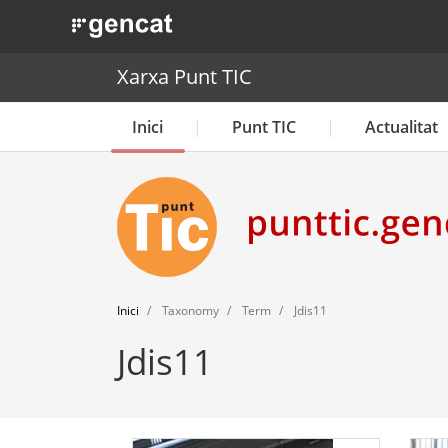
. Obre en una nova finestra.
Xarxa Punt TIC
Inici
Punt TIC
Actualitat
Inici
Taxonomy
Term
Jdis11
Jdis11