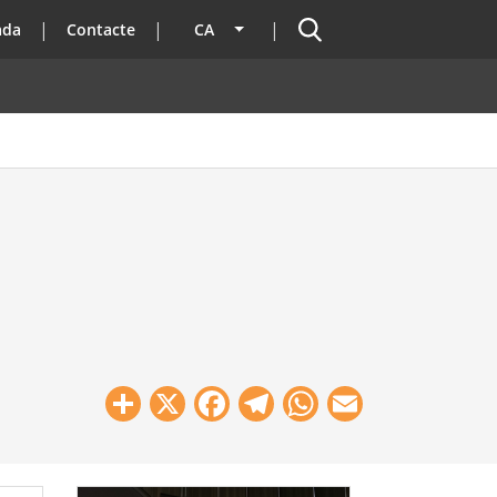
Cercador
ada
Contacte
CA
Llista les accions addicionals
Share
X
Facebook
Telegram
WhatsApp
Email