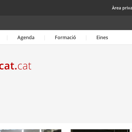
Vés
top
Àrea priv
al
contingut
Agenda
Formació
Eines