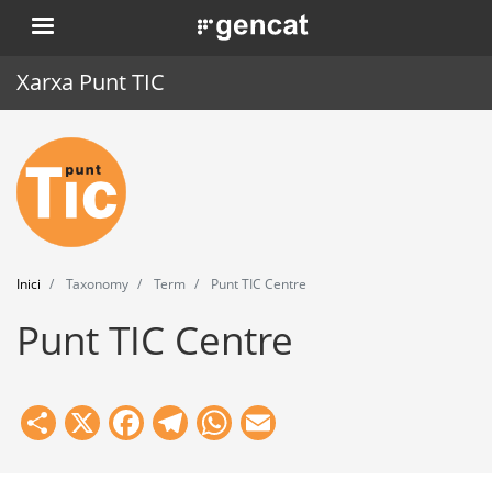
Vés
. Obre en una nova finestra.
al
contingut
Xarxa Punt TIC
Inici
Punt TIC
Actualitat
Inici
Taxonomy
Term
Punt TIC Centre
Agenda
Punt TIC Centre
Formació
Eines
Share
X
Facebook
Telegram
WhatsApp
Email