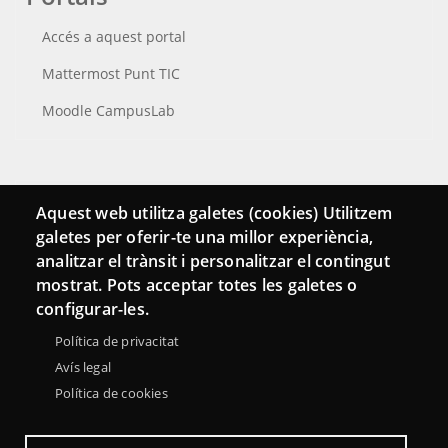
Accés a aquest portal
Mattermost Punt TIC
Moodle CampusLab
Connecta
Aquest web utilitza galetes (cookies) Utilitzem
galetes per oferir-te una millor experiència,
Bustia de contacte
analitzar el trànsit i personalitzar el contingut
Butlletins
mostrat. Pots acceptar totes les galetes o
configurar-les.
Política de privacitat
Avís legal
Política de cookies