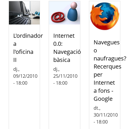
L'ordinador
Internet
Navegues
a
0.0:
o
l'oficina
Navegació
naufragues?
II
bàsica
Recerques
dj.,
dj.,
per
09/12/2010
25/11/2010
Internet
- 18:00
- 18:00
a fons -
Google
dt.,
30/11/2010
- 18:00