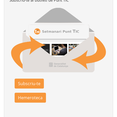
Subscriu-te al butlletí de Punt TIC
Subscriu-te
Hemeroteca