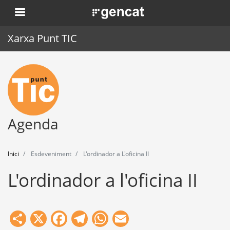
Vés
. Obre en una nova finestra.
al
contingut
Xarxa Punt TIC
Inici
Punt TIC
Actualitat
Agenda
Agenda
Inici
Esdeveniment
L'ordinador a L'oficina II
Formació
L'ordinador a l'oficina II
Eines
Share
X
Facebook
Telegram
WhatsApp
Email