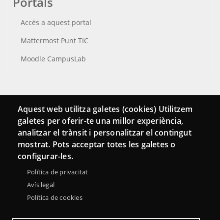
Portals
Accés a aquest portal
Mattermost Punt TIC
Moodle CampusLab
Connecta
Aquest web utilitza galetes (cookies) Utilitzem
galetes per oferir-te una millor experiència,
Bustia de contacte
analitzar el trànsit i personalitzar el contingut
Butlletins
mostrat. Pots acceptar totes les galetes o
configurar-les.
Política de privacitat
Avís legal
Política de cookies