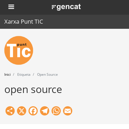
Vés
. Obre en una nova finestra.
al
contingut
Xarxa Punt TIC
Inici
Punt TIC
Actualitat
Inici
Etiqueta
Open Source
Agenda
open source
Formació
Eines
Share
X
Facebook
Telegram
WhatsApp
Email