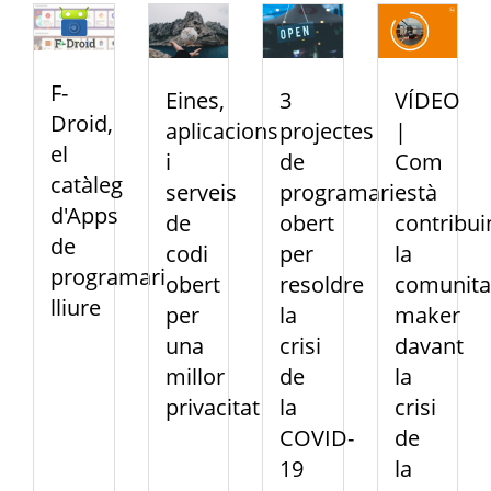
F-
Eines,
3
VÍDEO
Droid,
aplicacions
projectes
|
el
i
de
Com
catàleg
serveis
programari
està
d'Apps
de
obert
contribui
de
codi
per
la
programari
obert
resoldre
comunita
lliure
per
la
maker
una
crisi
davant
millor
de
la
privacitat
la
crisi
COVID-
de
19
la