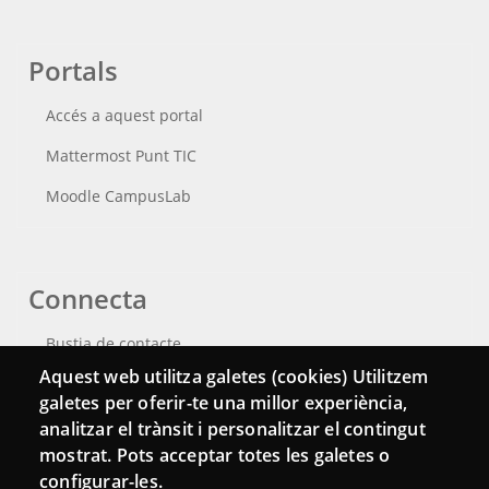
Portals
Accés a aquest portal
Mattermost Punt TIC
Moodle CampusLab
Connecta
Bustia de contacte
Aquest web utilitza galetes (cookies) Utilitzem
Butlletins
galetes per oferir-te una millor experiència,
analitzar el trànsit i personalitzar el contingut
mostrat. Pots acceptar totes les galetes o
configurar-les.