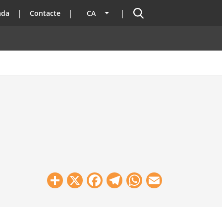
Cercador
ada
Contacte
CA
Llista les accions addicionals
Share
X
Facebook
Telegram
WhatsApp
Email