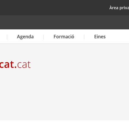
Vés
top
Àrea priv
al
contingut
Agenda
Formació
Eines