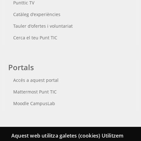
Punttic TV
Catàleg d'experiències
Tauler d'ofertes i voluntariat
Cerca el teu Punt TIC
Portals
Accés a aquest portal
Mattermost Punt TIC
Moodle CampusLab
Connecta
Aquest web utilitza galetes (cookies) Utilitzem