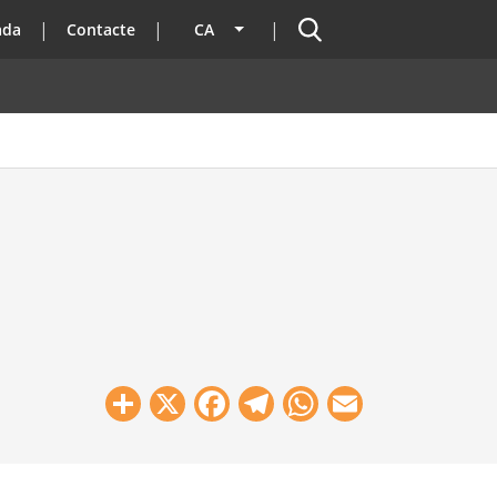
Cercador
ada
Contacte
CA
Llista les accions addicionals
Share
X
Facebook
Telegram
WhatsApp
Email