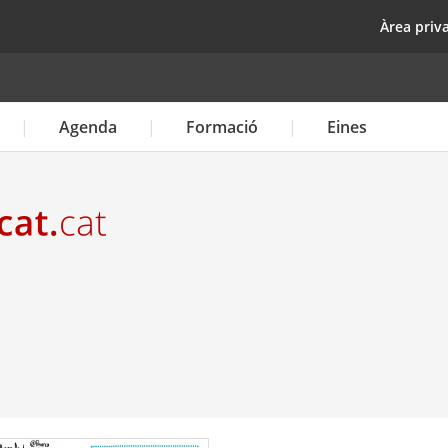
Vés
top
Àrea priv
al
contingut
Agenda
Formació
Eines