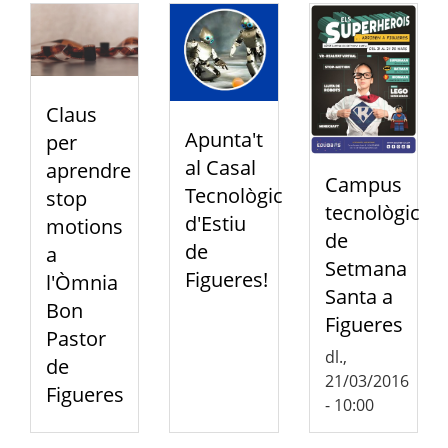
Claus
Apunta't
per
al Casal
aprendre
Campus
Tecnològic
stop
tecnològic
d'Estiu
motions
de
de
a
Setmana
Figueres!
l'Òmnia
Santa a
Bon
Figueres
Pastor
dl.,
de
21/03/2016
Figueres
- 10:00