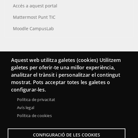
Accés a aquest portal
Mattermost Punt TIC
Moodle CampusLab
Connecta
Aquest web utilitza galetes (cookies) Utilitzem
galetes per oferir-te una millor experiència,
Bustia de contacte
analitzar el trànsit i personalitzar el contingut
Butlletins
mostrat. Pots acceptar totes les galetes o
configurar-les.
Política de privacitat
Avís legal
Política de cookies
CONFIGURACIÓ DE LES COOKIES