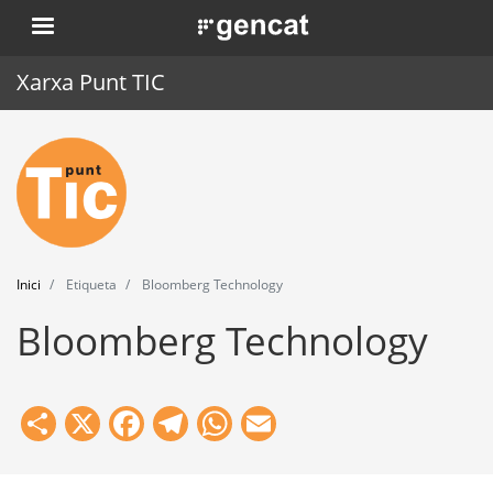
Vés
. Obre en una nova finestra.
al
contingut
Xarxa Punt TIC
Inici
Punt TIC
Actualitat
Inici
Etiqueta
Bloomberg Technology
Agenda
Bloomberg Technology
Formació
Eines
Share
X
Facebook
Telegram
WhatsApp
Email