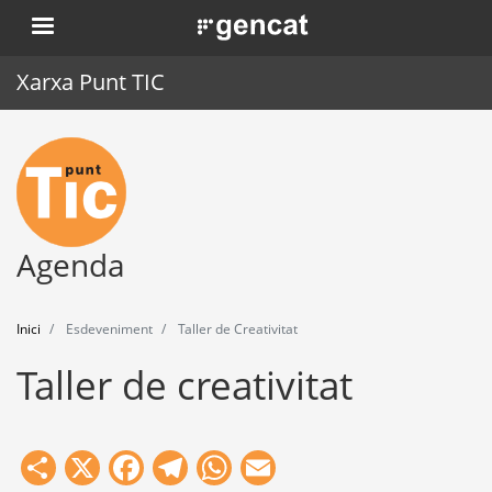
Vés
. Obre en una nova finestra.
al
contingut
Xarxa Punt TIC
Inici
Punt TIC
Actualitat
Agenda
Agenda
Inici
Esdeveniment
Taller de Creativitat
Formació
Taller de creativitat
Eines
Share
X
Facebook
Telegram
WhatsApp
Email