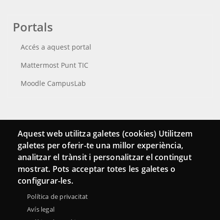
Portals
Accés a aquest portal
Mattermost Punt TIC
Moodle CampusLab
Connecta
Aquest web utilitza galetes (cookies) Utilitzem
galetes per oferir-te una millor experiència,
Bustia de contacte
analitzar el trànsit i personalitzar el contingut
Butlletins
mostrat. Pots acceptar totes les galetes o
configurar-les.
Política de privacitat
Avís legal