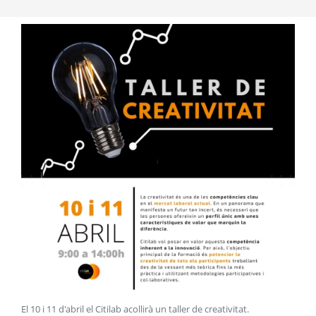
El 10 i 11 d'abril el Citilab acollirà un taller de creativitat
.