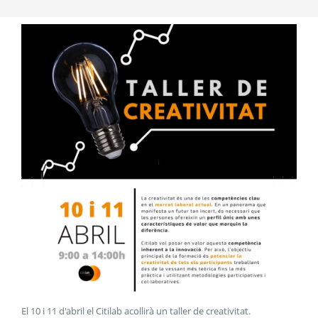
El 10 i 11 d'abril el Citilab acollirà un taller de creativitat
.