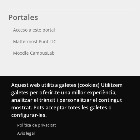
Portales
Acceso a este portal
Mattermost Punt TIC
Moodle CampusLab
Conecta
Aquest web utilitza galetes (cookies) Utilitzem
galetes per oferir-te una millor experiència,
Contacto
analitzar el trànsit i personalitzar el contingut
Hemeroteca
mostrat. Pots acceptar totes les galetes o
configurar-les.
Política de privacitat
Avís legal