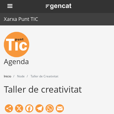
Pasar
. Obre en una nova finestra.
al
contenido
Xarxa Punt TIC
principal
Inicio
Punt TIC
Actualidad
Agenda
Agenda
Inicio
Node
Taller de Creativitat
Formación
Taller de creativitat
Herramientas
Share
X
Facebook
Telegram
WhatsApp
Email