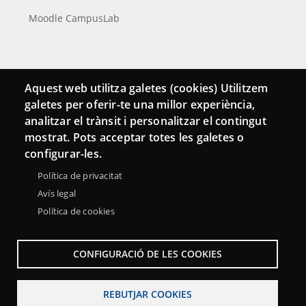
Moodle CampusLab
Connecta
Aquest web utilitza galetes (cookies) Utilitzem
galetes per oferir-te una millor experiència,
Bustia de contacte
analitzar el trànsit i personalitzar el contingut
Butlletins
mostrat. Pots acceptar totes les galetes o
configurar-les.
Política de privacitat
Avís legal
Política de cookies
CONFIGURACIÓ DE LES COOKIES
REBUTJAR COOKIES