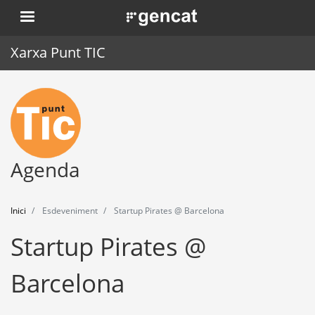
Vés
. Obre en una nova finestra.
al
contingut
Xarxa Punt TIC
Inici
Punt TIC
Actualitat
Agenda
Agenda
Inici
Esdeveniment
Startup Pirates @ Barcelona
Formació
Startup Pirates @
Eines
Barcelona