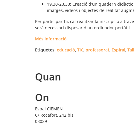
19.30-20.30: Creació d'un quadern didàctic
imatges, vídeos i objectes de realitat augm
Per participar-hi, cal realitzar la inscripció a travé
serà necessari disposar d'un ordinador portàtil.
Més informació
Etiquetes:
educació
,
TIC
,
professorat
,
Espiral
,
Tal
Quan
On
Espai CIEMEN
C/ Rocafort, 242 bis
08029