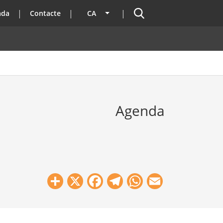
Cercador
ada
Contacte
CA
Llista les accions addicionals
Agenda
Share
X
Facebook
Telegram
WhatsApp
Email