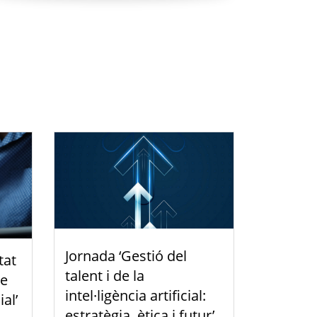
Jornada ‘Gestió del
tat
talent i de la
de
intel·ligència artificial:
ial’
estratègia, ètica i futur’