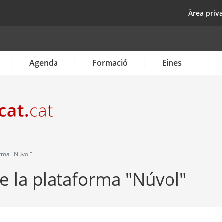
Vés
top
Àrea priv
al
contingut
Agenda
Formació
Eines
orma "Núvol"
de la plataforma "Núvol"