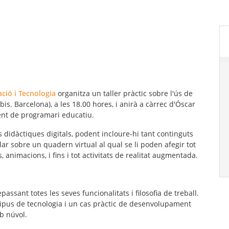
ació i Tecnologia
organitza un taller pràctic sobre l'ús de
bis. Barcelona), a les 18.00 hores, i anirà a càrrec d'Óscar
ent de programari educatiu.
s didàctiques digitals
, podent incloure-hi tant continguts
lar sobre un quadern virtual al qual se li poden afegir tot
, animacions, i fins i tot activitats de realitat augmentada.
passant totes les seves funcionalitats i filosofia de treball.
 tipus de tecnologia i un cas pràctic de desenvolupament
mb núvol.