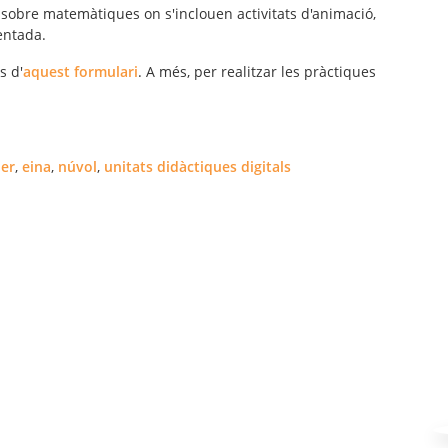
 sobre matemàtiques on s'inclouen activitats d'animació,
entada.
s d'
aquest formulari
. A més, per realitzar les pràctiques
ler
,
eina
,
núvol
,
unitats didàctiques digitals