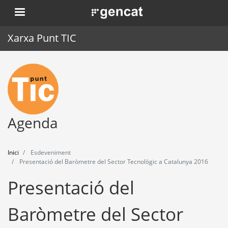
Vés
. Obre en una nova finestra.
al
contingut
Xarxa Punt TIC
Inici
Punt TIC
Actualitat
Agenda
Agenda
Inici
Esdeveniment
Formació
Presentació del Baròmetre del Sector Tecnològic a Catalunya 2016
Presentació del
Eines
Baròmetre del Sector