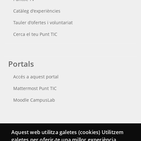
Catàleg d'experiències
Tauler d'ofertes i voluntariat
Cerca el teu Punt TIC
Portals
Accés a aquest portal
Mattermost Punt TIC
Moodle CampusLab
Connecta
Aquest web utilitza galetes (cookies) Utilitzem
galetes per oferir-te una millor experiència,