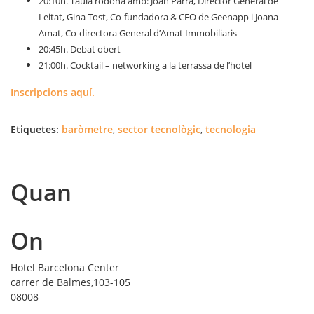
20:10h. Taula rodona amb: Joan Parra, Director General de
Leitat, Gina Tost, Co-fundadora & CEO de Geenapp i Joana
Amat, Co-directora General d’Amat Immobiliaris
20:45h. Debat obert
21:00h. Cocktail – networking a la terrassa de l’hotel
Inscripcions aquí.
Etiquetes:
baròmetre
,
sector tecnològic
,
tecnologia
Quan
On
Hotel Barcelona Center
carrer de Balmes,103-105
08008