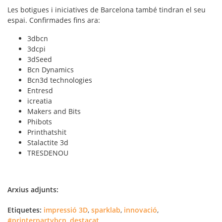
Les botigues i iniciatives de Barcelona també tindran el seu
espai. Confirmades fins ara:
3dbcn
3dcpi
3dSeed
Bcn Dynamics
Bcn3d technologies
Entresd
icreatia
Makers and Bits
Phibots
Printhatshit
Stalactite 3d
TRESDENOU
Arxius adjunts:
Etiquetes:
impressió 3D
,
sparklab
,
innovació
,
#printerpartybcn
,
destacat