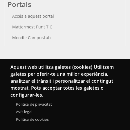
Portals
Accés a aquest portal
Mattermost Punt TIC
Moodle CampusLab
Connecta
Aquest web utilitza galetes (cookies) Utilitzem
galetes per oferir-te una millor experiència,
Bustia de contacte
analitzar el trànsit i personalitzar el contingut
Butlletins
mostrat. Pots acceptar totes les galetes o
configurar-les.
Política de privacitat
Avís legal
Política de cookies