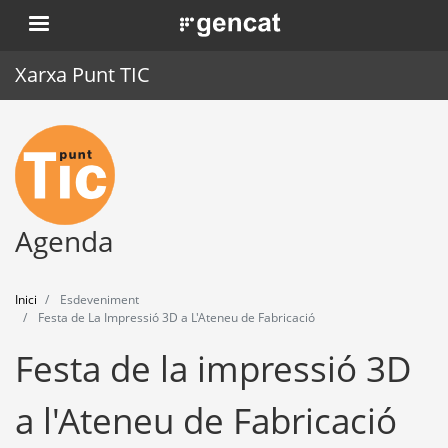
Vés
. Obre en una nova finestra.
al
contingut
Xarxa Punt TIC
Inici
Punt TIC
Actualitat
Agenda
Agenda
Inici
Esdeveniment
Formació
Festa de La Impressió 3D a L'Ateneu de Fabricació
Festa de la impressió 3D
Eines
a l'Ateneu de Fabricació