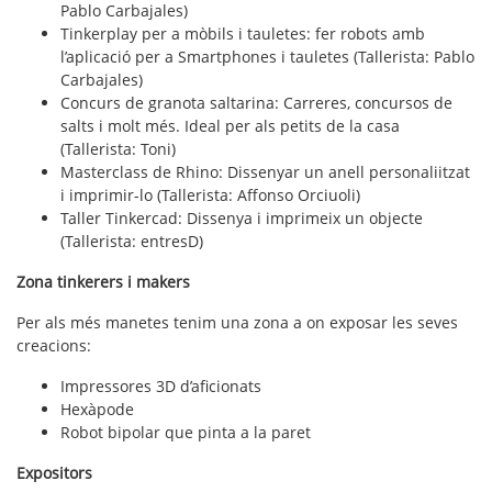
Pablo Carbajales)
Tinkerplay per a mòbils i tauletes: fer robots amb
l’aplicació per a Smartphones i tauletes (Tallerista: Pablo
Carbajales)
Concurs de granota saltarina: Carreres, concursos de
salts i molt més. Ideal per als petits de la casa
(Tallerista: Toni)
Masterclass de Rhino: Dissenyar un anell personaliitzat
i imprimir-lo (Tallerista: Affonso Orciuoli)
Taller Tinkercad: Dissenya i imprimeix un objecte
(Tallerista: entresD)
Zona tinkerers i makers
Per als més manetes tenim una zona a on exposar les seves
creacions:
Impressores 3D d’aficionats
Hexàpode
Robot bipolar que pinta a la paret
Expositors