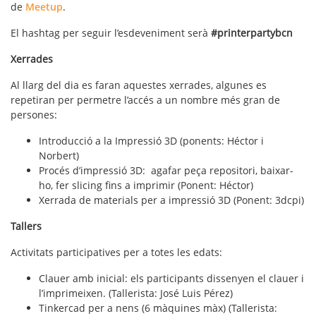
de
Meetup
.
El hashtag per seguir l’esdeveniment serà
#printerpartybcn
Xerrades
Al llarg del dia es faran aquestes xerrades, algunes es
repetiran per permetre l’accés a un nombre més gran de
persones:
Introducció a la Impressió 3D (ponents: Héctor i
Norbert)
Procés d’impressió 3D: agafar peça repositori, baixar-
ho, fer slicing fins a imprimir (Ponent: Héctor)
Xerrada de materials per a impressió 3D (Ponent: 3dcpi)
Tallers
Activitats participatives per a totes les edats:
Clauer amb inicial: els participants dissenyen el clauer i
l’imprimeixen. (Tallerista: José Luis Pérez)
Tinkercad per a nens (6 màquines màx) (Tallerista: