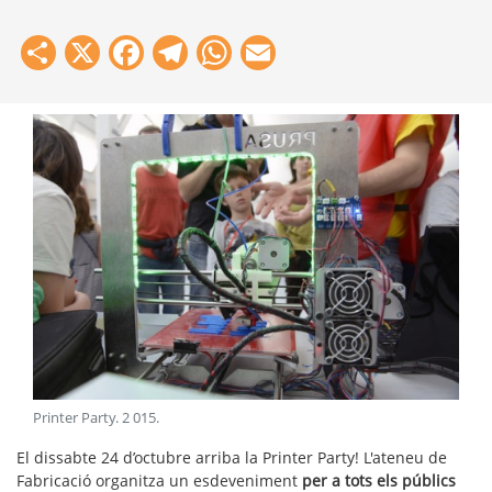
Share
X
Facebook
Telegram
WhatsApp
Email
Printer Party
.
2 015
.
El dissabte 24 d’octubre arriba la Printer Party! L'ateneu de
Fabricació organitza un esdeveniment
per a tots els públics