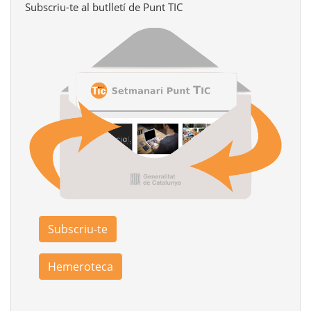
Subscriu-te al butlletí de Punt TIC
Subscriu-te
Hemeroteca