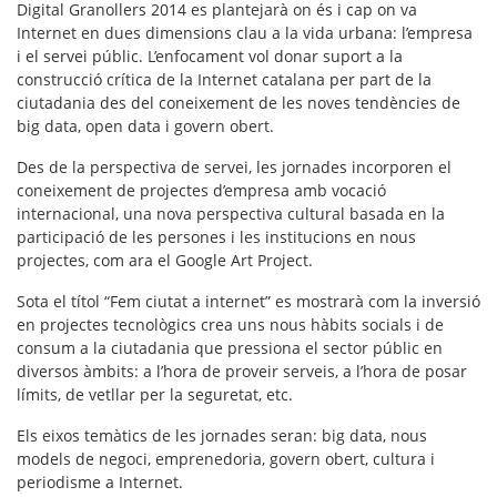
Digital Granollers 2014 es plantejarà on és i cap on va
Internet en dues dimensions clau a la vida urbana: l’
empresa
i el
servei públic
. L’enfocament vol donar suport a la
construcció crítica de la Internet catalana per part de la
ciutadania des del coneixement de les noves tendències de
big data, open data i govern obert.
Des de la perspectiva de servei, les jornades incorporen el
coneixement de projectes d’empresa amb vocació
internacional, una nova perspectiva cultural basada en la
participació de les persones i les institucions en nous
projectes, com ara el Google Art Project.
Sota el títol “Fem ciutat a internet” es mostrarà com la inversió
en projectes tecnològics crea uns nous hàbits socials i de
consum a la ciutadania que pressiona el sector públic en
diversos àmbits: a l’hora de proveir serveis, a l’hora de posar
límits, de vetllar per la seguretat, etc.
Els eixos temàtics de les jornades seran: big data, nous
models de negoci, emprenedoria, govern obert, cultura i
periodisme a Internet.