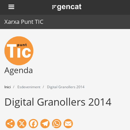
Vés
. Obre en una nova finestra.
al
contingut
Xarxa Punt TIC
Inici
Punt TIC
Actualitat
Agenda
Agenda
Inici
Esdeveniment
Digital Granollers 2014
Formació
Digital Granollers 2014
Eines
Share
X
Facebook
Telegram
WhatsApp
Email