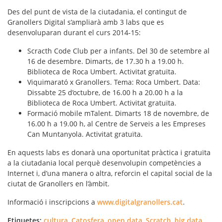
Des del punt de vista de la ciutadania, el contingut de
Granollers Digital s’ampliarà amb 3 labs que es
desenvoluparan durant el curs 2014-15:
Scracth Code Club per a infants. Del 30 de setembre al
16 de desembre. Dimarts, de 17.30 h a 19.00 h.
Biblioteca de Roca Umbert. Activitat gratuïta.
Viquimarató x Granollers
. Tema: Roca Umbert. Data:
Dissabte 25 d’octubre, de 16.00 h a 20.00 h a la
Biblioteca de Roca Umbert. Activitat gratuïta.
Formació mobile mTalent
. Dimarts 18 de novembre, de
16.00 h a 19.00 h, al Centre de Serveis a les Empreses
Can Muntanyola. Activitat gratuïta.
En aquests labs es donarà una oportunitat pràctica i gratuïta
a la ciutadania local perquè desenvolupin competències a
Internet i, d’una manera o altra, reforcin el capital social de la
ciutat de Granollers en l’àmbit.
Informació i inscripcions a
www.digitalgranollers.cat
.
Etiquetes:
cultura
,
Catosfera
,
open data
,
Scratch
,
big data
,