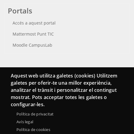
Portals
Accés a aquest portal
Mattermost Punt TIC
Moodle CampusLab
Connecta
Aquest web utilitza galetes (cookies) Utilitzem
galetes per oferir-te una millor experiència,
Bustia de contacte
analitzar el trànsit i personalitzar el contingut
Butlletins
mostrat. Pots acceptar totes les galetes o
configurar-les.
Política de privacitat
Avís legal
Política de cookies