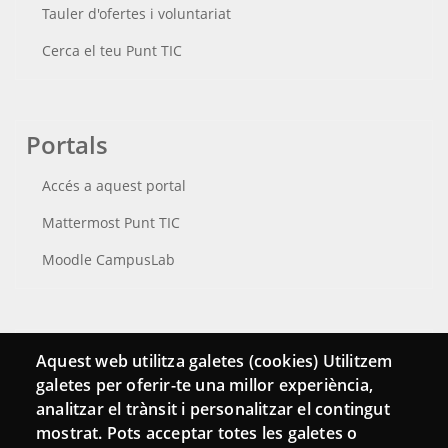
Tauler d'ofertes i voluntariat
Cerca el teu Punt TIC
Portals
Accés a aquest portal
Mattermost Punt TIC
Moodle CampusLab
Connecta
Aquest web utilitza galetes (cookies) Utilitzem
galetes per oferir-te una millor experiència,
Bustia de contacte
analitzar el trànsit i personalitzar el contingut
Butlletins
mostrat. Pots acceptar totes les galetes o