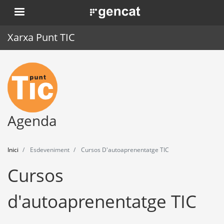
Vés
. Obre en una nova finestra.
al
contingut
Xarxa Punt TIC
Inici
Punt TIC
Actualitat
Agenda
Agenda
Inici
Esdeveniment
Cursos D'autoaprenentatge TIC
Formació
Cursos
Eines
d'autoaprenentatge TIC