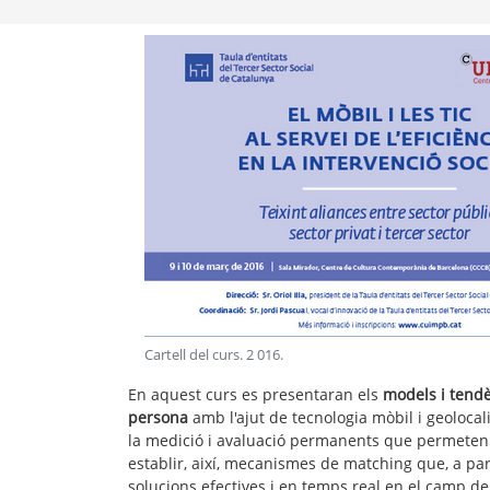
Cartell del curs
.
2 016
.
En aquest curs es presentaran els
models i tendè
persona
amb l'ajut de tecnologia mòbil i geoloca
la medició i avaluació permanents que permeten l
establir, així, mecanismes de matching que, a part
solucions efectives i en temps real en el camp de 