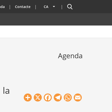
Cercador
ada
Contacte
CA
Llista les accions addicionals
Agenda
 la
Share
X
Facebook
Telegram
WhatsApp
Email