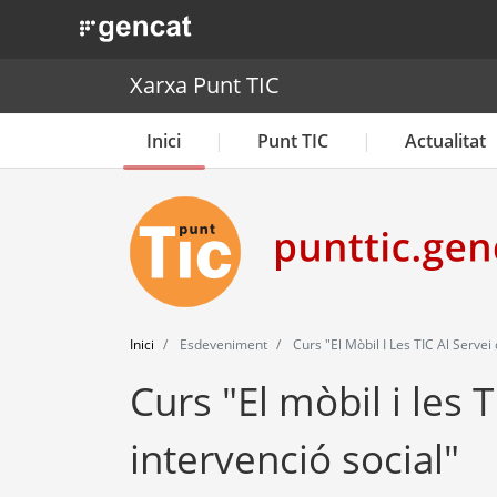
. Obre en una nova finestra.
Xarxa Punt TIC
Inici
Punt TIC
Actualitat
Inici
Esdeveniment
Curs "El Mòbil I Les TIC Al Servei 
Curs "El mòbil i les T
intervenció social"