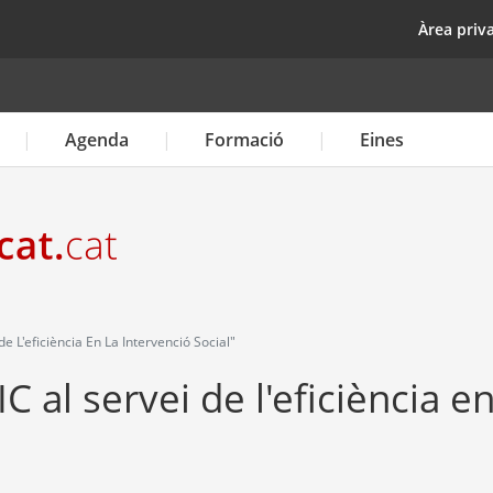
Vés
top
Àrea priv
al
contingut
Agenda
Formació
Eines
de L'eficiència En La Intervenció Social"
IC al servei de l'eficiència en