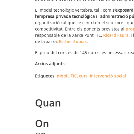
El model tecnològic vertebra, tal i com
s'exposarà 
l'empresa privada tecnològica i l'administració pú
organització cal que se centri en el seu core i qu
competitivitat. Entre els ponents previstos al
pro
responsable de la Xarxa Punt TIC,
Ricard Faura
, 
de la xarxa,
Esther Subías
.
El preu del curs és de 145 euros, és necessari rea
Arxius adjunts:
Etiquetes:
mòbil
,
TIC
,
curs
,
intervenció social
Quan
On