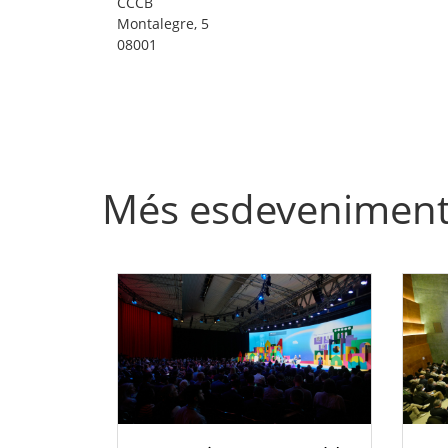
CCCB
Montalegre, 5
08001
Més esdevenimen