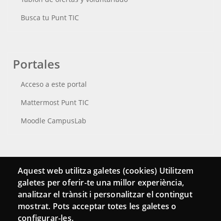
Busca tu Punt TIC
Portales
Acceso a este portal
Mattermost Punt TIC
Moodle CampusLab
Conecta
Aquest web utilitza galetes (cookies) Utilitzem
galetes per oferir-te una millor experiència,
Contacto
analitzar el trànsit i personalitzar el contingut
Hemeroteca
mostrat. Pots acceptar totes les galetes o
configurar-les.