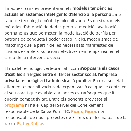
En aquest curs es presentaran els
models i tendències
actuals en sistemes intel·ligents d’atenció a la persona
amb
l'ajut de tecnologia mòbil i geolocalitzada. Es mostraran els
mètodes d’obtenció de dades per a la medició i avaluació
permanents que permeten la modelització de perfils per
patrons de conducta i poder establir, així, mecanismes de
matching que, a partir de les necessitats manifestes de
l'usuari, estableixi solucions efectives i en temps real en el
camp de la intervenció social.
El model tecnològic vertebra, tal i com
s'exposarà als casos
d'èxit, les sinergies entre el tercer sector social, l'empresa
privada tecnològica i l'administració pública
. En una societat
altament especialitzada cada organització cal que se centri en
el seu core i que estableixi aliances estratègiques que li
aportin competitivitat. Entre els ponents previstos al
programa
hi ha el Cap del Servei del Coneixement i
responsable de la Xarxa Punt TIC,
Ricard Faura
, i la
responsable de nous projectes de El Teb, que forma part de la
xarxa,
Esther Subías
.