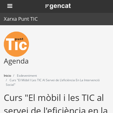
Pasar
. Obre en una nova finestra.
al
contenido
Xarxa Punt TIC
principal
Inicio
Punt TIC
Actualidad
Agenda
Agenda
Inicio
Esdeveniment
Formación
Curs "El Mòbil I Les TIC Al Servei de L'eficiència En La Intervenció
Social"
Herramientas
Curs "El mòbil i les TIC al
servei de l'eficiència en la