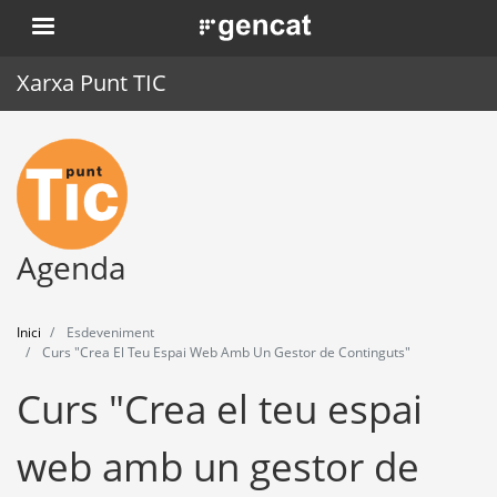
Vés
. Obre en una nova finestra.
al
contingut
Xarxa Punt TIC
Inici
Punt TIC
Actualitat
Agenda
Agenda
Inici
Esdeveniment
Formació
Curs "Crea El Teu Espai Web Amb Un Gestor de Continguts"
Curs "Crea el teu espai
Eines
web amb un gestor de