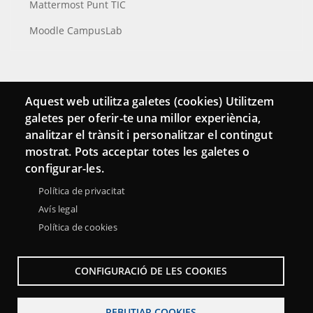
Mattermost Punt TIC
Moodle CampusLab
Connecta
Aquest web utilitza galetes (cookies) Utilitzem
galetes per oferir-te una millor experiència,
Bustia de contacte
analitzar el trànsit i personalitzar el contingut
Butlletins
mostrat. Pots acceptar totes les galetes o
configurar-les.
Política de privacitat
Avís legal
Política de cookies
CONFIGURACIÓ DE LES COOKIES
REBUTJAR COOKIES