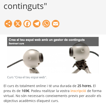
continguts"
Share
X
Facebook
Telegram
WhatsApp
Email
Curs "Crea el teu espai web"
.
El curs és totalment online i té una durada de
25 hores.
El
preu és de
169€
. Podeu realitzar la vostra
inscripció
de forma
virtual. No són necessaris coneixements previs per assolir els
objectius acadèmics d'aquest curs.