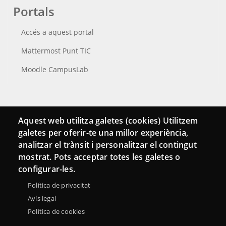
Portals
Accés a aquest portal
Mattermost Punt TIC
Moodle CampusLab
Connecta
Aquest web utilitza galetes (cookies) Utilitzem
galetes per oferir-te una millor experiència,
Bustia de contacte
analitzar el trànsit i personalitzar el contingut
Butlletins
mostrat. Pots acceptar totes les galetes o
configurar-les.
Política de privacitat
Avís legal
Política de cookies