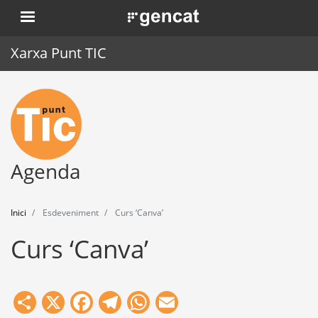
Vés
. Obre en una nova finestra.
al
contingut
Xarxa Punt TIC
Inici
Punt TIC
Actualitat
Agenda
Agenda
Inici
Esdeveniment
Curs ‘Canva’
Formació
Curs ‘Canva’
Eines
Share
X
Facebook
Telegram
WhatsApp
Email