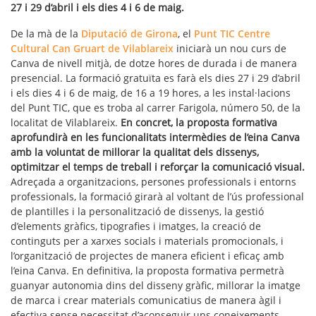
27 i 29 d’abril i els dies 4 i 6 de maig.
De la mà de la
Diputació de Girona
, el
Punt TIC Centre
Cultural Can Gruart de Vilablareix
iniciarà un nou curs de
Canva de nivell mitjà, de dotze hores de durada i de manera
presencial. La formació gratuïta es farà els dies 27 i 29 d’abril
i els dies 4 i 6 de maig, de 16 a 19 hores, a les instal·lacions
del Punt TIC, que es troba al carrer Farigola, número 50, de la
localitat de Vilablareix.
En concret, la proposta formativa
aprofundirà en les funcionalitats intermèdies de l’eina Canva
amb la voluntat de millorar la qualitat dels dissenys,
optimitzar el temps de treball i reforçar la comunicació visual.
Adreçada a organitzacions, persones professionals i entorns
professionals, la formació girarà al voltant de l’ús professional
de plantilles i la personalització de dissenys, la gestió
d’elements gràfics, tipografies i imatges, la creació de
continguts per a xarxes socials i materials promocionals, i
l’organització de projectes de manera eficient i eficaç amb
l’eina Canva. En definitiva, la proposta formativa permetrà
guanyar autonomia dins del disseny gràfic, millorar la imatge
de marca i crear materials comunicatius de manera àgil i
efectiva sense necessitat d’aconseguir uns coneixements