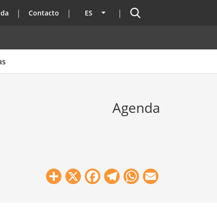
Buscador
ada
Contacto
ES
Lista adicional de acciones
as
Agenda
Share
X
Facebook
Telegram
WhatsApp
Email