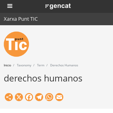
Pasar
. Obre en una nova finestra.
al
contenido
Xarxa Punt TIC
principal
Inicio
Punt TIC
Actualidad
Inicio
Taxonomy
Term
Derechos Humanos
Agenda
derechos humanos
Formación
Herramientas
Share
X
Facebook
Telegram
WhatsApp
Email