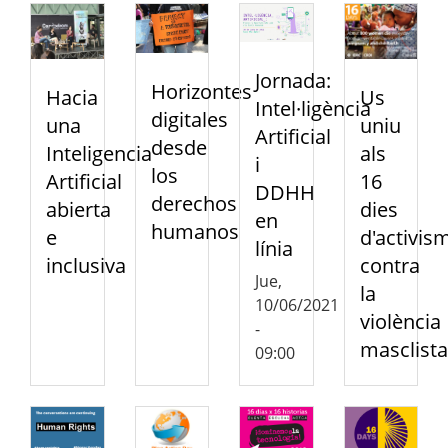
Jornada:
Horizontes
Us
Hacia
Intel·ligència
digitales
uniu
una
Artificial
desde
als
Inteligencia
i
los
16
Artificial
DDHH
derechos
dies
abierta
en
humanos
d'activis
e
línia
contra
inclusiva
Jue,
la
10/06/2021
violència
-
masclista
09:00