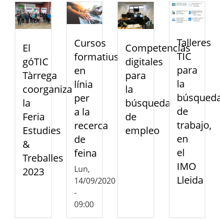
Talleres
Cursos
Competencias
El
TIC
formatius
digitales
góTIC
para
en
para
Tàrrega
la
línia
la
coorganiza
búsqued
per
búsqueda
la
de
a la
de
Feria
trabajo,
recerca
empleo
Estudies
en
de
&
el
feina
Treballes
IMO
Lun,
2023
Lleida
14/09/2020
-
09:00