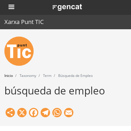
Pasar
. Obre en una nova finestra.
al
contenido
Xarxa Punt TIC
principal
Inicio
Punt TIC
Actualidad
Inicio
Taxonomy
Term
Búsqueda de Empleo
Agenda
búsqueda de empleo
Formación
Herramientas
Share
X
Facebook
Telegram
WhatsApp
Email