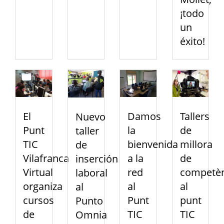
¡todo
un
éxito!
El
Damos
Tallers
Nuevo
Punt
la
de
taller
TIC
bienvenida
millora
de
Vilafranca
a la
de
inserción
Virtual
red
competèn
laboral
organiza
al
al
al
cursos
Punt
punt
Punto
de
TIC
TIC
Omnia