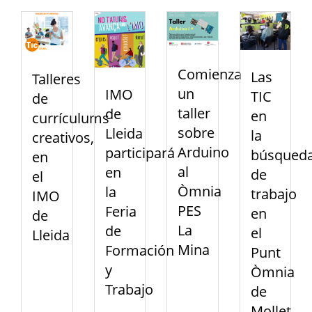
Comienza
Las
Talleres
un
IMO
TIC
de
taller
de
en
currículums
sobre
Lleida
la
creativos,
Arduino
participará
búsqued
en
al
en
de
el
Òmnia
la
trabajo
IMO
PES
Feria
en
de
La
de
el
Lleida
Mina
Formación
Punt
y
Òmnia
Trabajo
de
Mollet,