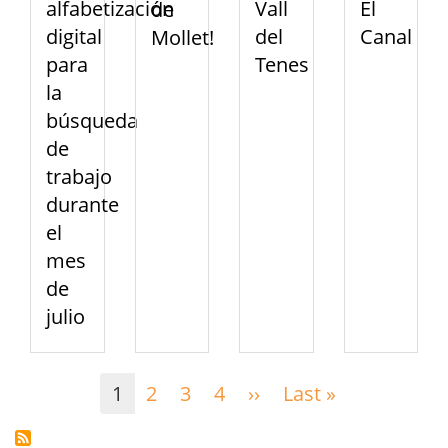
alfabetización
Vall
El
de
digital
del
Canal
Mollet!
para
Tenes
la
búsqueda
de
trabajo
durante
el
mes
de
julio
Paginación
1
2
3
4
››
Siguiente
Last »
Última
página
página