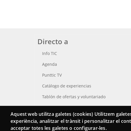
Directo a
Info TIC
Agenda
Punttic TV
Catálogo de experiencias
Tablón de ofertas y voluntariado
Busca tu Punt TIC
Aquest web utilitza galetes (cookies) Utilitzem galetes
experiència, analitzar el trànsit i personalitzar el co
acceptar totes les galetes o configurar-les.