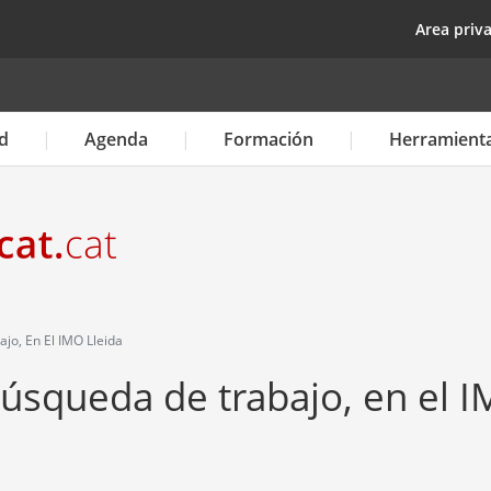
Pasar
top
Area priv
al
contenido
principal
d
Agenda
Formación
Herramient
jo, En El IMO Lleida
 búsqueda de trabajo, en el 