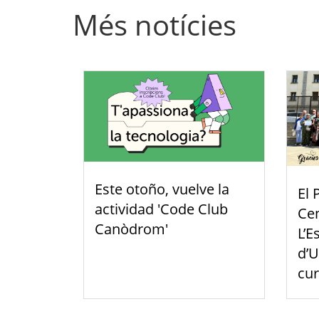
Més notícies
Este otoño, vuelve la
El 
actividad 'Code Club
Cen
Canòdrom'
L’E
d’U
cu