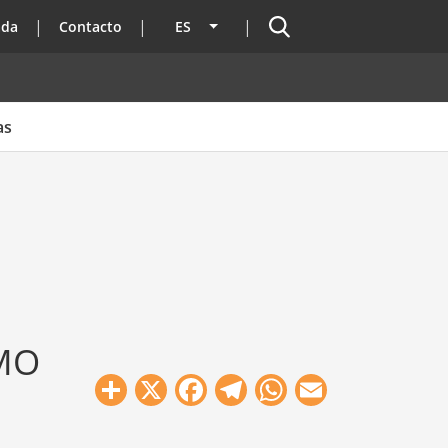
Buscador
ada
Contacto
ES
Lista adicional de acciones
as
IMO
Share
X
Facebook
Telegram
WhatsApp
Email