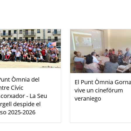
Punt Òmnia del
El Punt Òmnia Gorna
tre Cívic
vive un cinefórum
scorxador - La Seu
veraniego
rgell despide el
rso 2025-2026