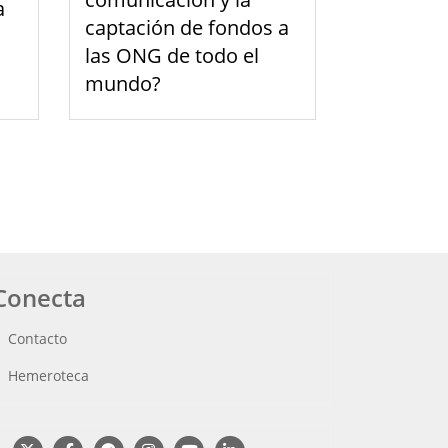
a
captación de fondos a
las ONG de todo el
mundo?
e
Última
página
Conecta
Contacto
Hemeroteca