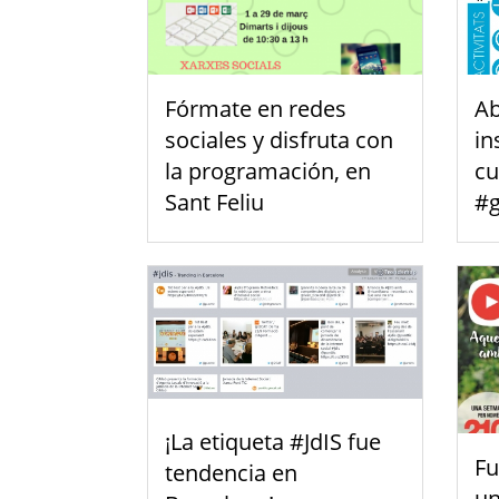
Fórmate en redes
Ab
sociales y disfruta con
in
la programación, en
cu
Sant Feliu
#g
¡La etiqueta #JdIS fue
Fu
tendencia en
u