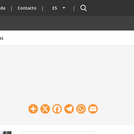
Buscador
ada
Contacto
ES
Lista adicional de acciones
as
Share
X
Facebook
Telegram
WhatsApp
Email