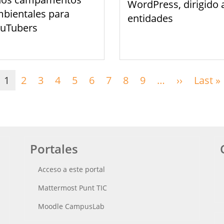
WordPress, dirigido 
bientales para
entidades
uTubers
1
2
3
4
5
6
7
8
9
…
››
Siguient
Last »
página
Portales
Acceso a este portal
Mattermost Punt TIC
Moodle CampusLab