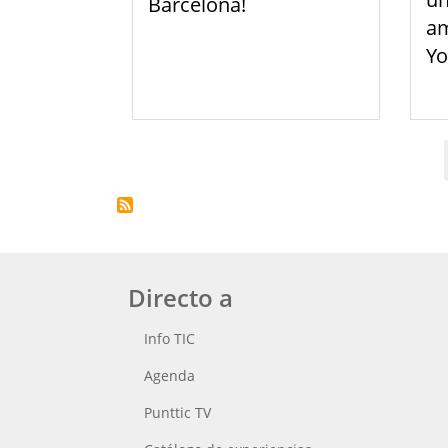
Barcelona!
am
Yo
Paginación
Directo a
Info TIC
Agenda
Punttic TV