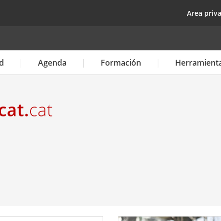
Pasar
top
Area priv
al
contenido
principal
d
Agenda
Formación
Herramient