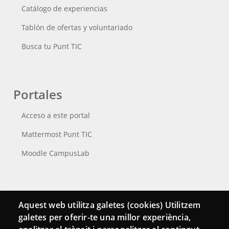
Catálogo de experiencias
Tablón de ofertas y voluntariado
Busca tu Punt TIC
Portales
Acceso a este portal
Mattermost Punt TIC
Moodle CampusLab
Conecta
Aquest web utilitza galetes (cookies) Utilitzem
galetes per oferir-te una millor experiència,
Contacto