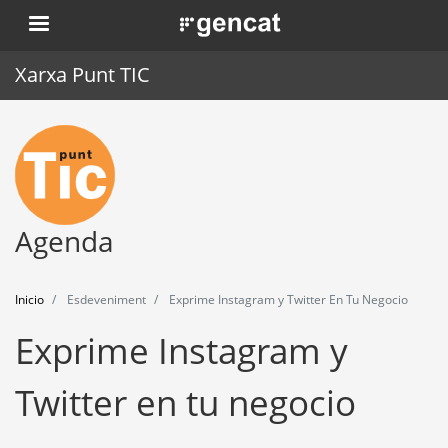
Pasar
. Obre en una nova finestra.
al
contenido
Xarxa Punt TIC
principal
Inicio
Punt TIC
Actualidad
Agenda
Agenda
Inicio
Esdeveniment
Exprime Instagram y Twitter En Tu Negocio
Formación
Exprime Instagram y
Herramientas
Twitter en tu negocio