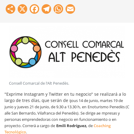
Share
X
Facebook
Telegram
WhatsApp
Email
Consell Comarcal de l'Alt Penedès
.
"Exprime Instagram y Twitter en tu negocio" se realizará a lo
largo de tres días, que serán de
ijous 14 de junio, martes 19 de
junio y jueves 21 de junio, de 9.30 a 13.30 h,
en
Enoturismo Penedès (C
alle San Bernardo, Vilafranca del
Penedès).
Se dirige ae
mpresas y
personas emprendedoras con negocio en funcionamiento o en
proyecto. Correrá a cargo de
Emili Rodríguez,
de
Coaching
Tecnológico
.