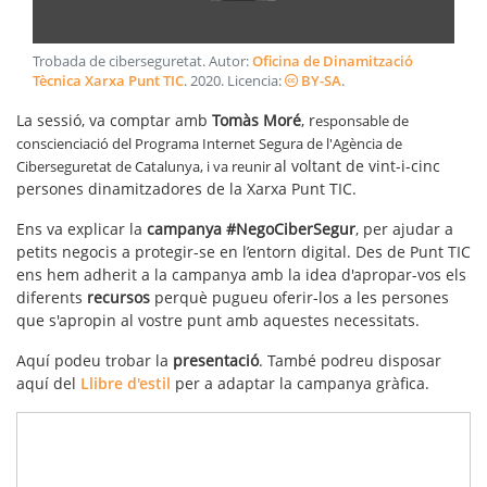
Trobada de ciberseguretat
. Autor:
Oficina de Dinamització
Tècnica Xarxa Punt TIC
.
2020
. Licencia:
BY-SA
.
La sessió, va comptar amb
Tomàs Moré
, r
esponsable de
conscienciació del Programa Internet Segura de l'Agència de
al voltant de vint-i-cinc
Ciberseguretat de Catalunya, i va reunir
persones dinamitzadores de la Xarxa Punt TIC.
Ens va explicar la
campanya #NegoCiberSegur
, per ajudar a
petits negocis a protegir-se en l’entorn digital. Des de Punt TIC
ens hem adherit a la campanya amb la idea d'apropar-vos els
diferents
recursos
perquè pugueu oferir-los a les persones
que s'apropin al vostre punt amb aquestes necessitats.
Aquí podeu trobar la
presentació
. També podreu disposar
aquí del
Llibre d'estil
per a adaptar la campanya gràfica.