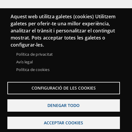
Conecta
Aquest web utilitza galetes (cookies) Utilitzem
galetes per oferir-te una millor experiència,
Contacto
analitzar el trànsit i personalitzar el contingut
Hemeroteca
mostrat. Pots acceptar totes les galetes o
configurar-les.
Política de privacitat
Avís legal
Política de cookies
CONFIGURACIÓ DE LES COOKIES
DENEGAR TODO
Menu
Sobre la Red Punt TIC
Aviso legal
Accesibilidad
Footer
ACCEPTAR COOKIES
Mapa web