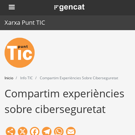
Pasar
. Obre en una nova finestra.
al
contenido
Xarxa Punt TIC
principal
Inicio
Punt TIC
Actualidad
Inicio
Info TIC
Compartim Experiències Sobre Ciberseguretat
Agenda
Compartim experiències
Formación
sobre ciberseguretat
Herramientas
Share
X
Facebook
Telegram
WhatsApp
Email