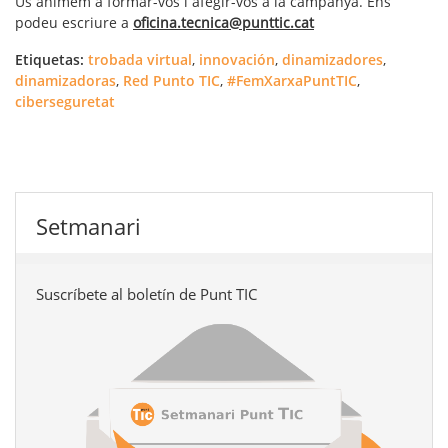
Us animem a formar-vos i afegir-vos a la campanya. Ens
podeu escriure a
oficina.tecnica@punttic.cat
Etiquetas:
trobada virtual
,
innovación
,
dinamizadores
,
dinamizadoras
,
Red Punto TIC
,
#FemXarxaPuntTIC
,
ciberseguretat
Setmanari
Suscríbete al boletín de Punt TIC