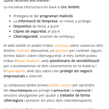
Quins recursos ens ofereix?
La iniciativa s’estructura en base a
cinc àmbits
:
Protegeix-te del
programari maliciós
La
informació de l’empresa
: un tresor a protegir
Dispositius
de feina, a punt!
Còpies de seguretat
, el pla A
Ciberseguretat
: sinònim de confiança
Al web també es poden trobar
recursos
sobre cadascun dels
àmbits,
notícies
d’actualitat, un
glossari
per conèixer alguns
termes bàsics sobre ciberseguretat. A més, també podeu
trobar l
'
espai
Avalua’t
, amb
qüestionaris de sensibilització
per a autoexaminar-se dels coneixements en la matèria i
l'
espai Aprèn
, amb tips sobre com
protegir els negocis
empresarials
a Internet.
La campanya també preveu
petits cursos
per aprendre
les
i
claus bàsiques
per protegir la
privacitat
i la
reputació
sessions divulgatives per ajudar a
treballar de forma
cibersegura
i prevenir els atacs dels ciberdelinqüents.