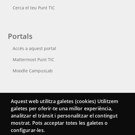
Cerca el teu Punt TIC
Portals
Accés a aquest portal
Mattermost Punt TIC
Moodle CampusLab
Connecta
Aquest web utilitza galetes (cookies) Utilitzem
galetes per oferir-te una millor experiència,
Bustia de contacte
analitzar el trànsit i personalitzar el contingut
Butlletins
mostrat. Pots acceptar totes les galetes o
configurar-les.