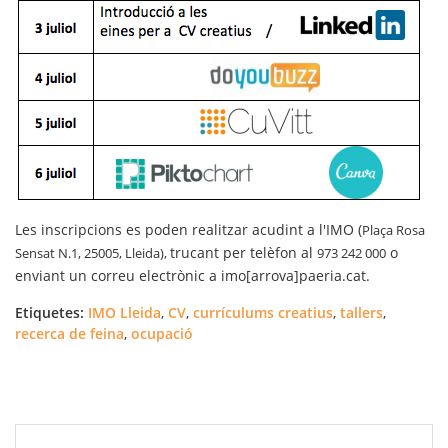
Les inscripcions es poden realitzar acudint a l'IMO (
Plaça Rosa
trucant per telèfon al
o
Sensat N.1, 25005, Lleida),
973 242 000
enviant un correu electrònic a imo[arrova]paeria.cat.
Etiquetes:
IMO Lleida
,
CV
,
currículums creatius
,
tallers
,
recerca de feina
,
ocupació