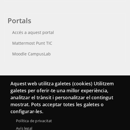
Portals
Accés a aquest portal
Mattermost Punt TIC
Moodle CampusLab
Connecta
Aquest web utilitza galetes (cookies) Utilitzem
galetes per oferir-te una millor experiència,
Bustia de contacte
analitzar el trànsit i personalitzar el contingut
Butlletins
mostrat. Pots acceptar totes les galetes o
configurar-les.
Política de privacitat
Avís legal