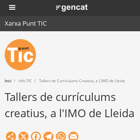
Vés
. Obre en una nova finestra.
al
contingut
Xarxa Punt TIC
Inici
Punt TIC
Actualitat
Inici
Info TIC
Tallers de Currículums Creatius, a L'IMO de Lleida
Agenda
Tallers de currículums
Formació
creatius, a l'IMO de Lleida
Eines
Share
X
Facebook
Telegram
WhatsApp
Email