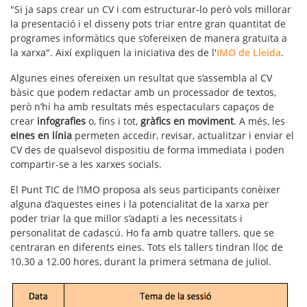
"Si ja saps crear un CV i com estructurar-lo però vols millorar
la presentació i el disseny pots triar entre gran quantitat de
programes informàtics que s’ofereixen de manera gratuïta a
la xarxa". Així expliquen la iniciativa des de l'
IMO de Lleida
.
Algunes eines ofereixen un resultat que s‘assembla al CV
bàsic que podem redactar amb un processador de textos,
però n’hi ha amb resultats més espectaculars capaços de
crear
infografies
o, fins i tot,
gràfics en moviment
. A més, les
eines en línia
permeten accedir, revisar, actualitzar i enviar el
CV des de qualsevol dispositiu de forma immediata i poden
compartir-se a les xarxes socials.
El Punt TIC de l’IMO proposa als seus participants conèixer
alguna d’aquestes eines i la potencialitat de la xarxa per
poder triar la que millor s’adapti a les necessitats i
personalitat de cadascú. Ho fa amb quatre tallers, que se
centraran en diferents eines. Tots els tallers tindran lloc de
10.30 a 12.00 hores, durant la primera setmana de juliol.