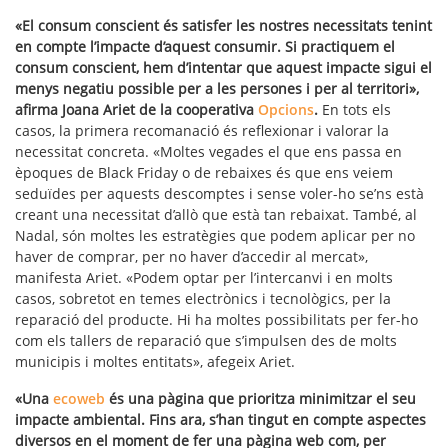
«El consum conscient és satisfer les nostres necessitats tenint
en compte l’impacte d’aquest consumir. Si practiquem el
consum conscient, hem d’intentar que aquest impacte sigui el
menys negatiu possible per a les persones i per al territori»,
afirma Joana Ariet de la cooperativa
Opcions
.
En tots els
casos, la primera recomanació és reflexionar i valorar la
necessitat concreta. «Moltes vegades el que ens passa en
èpoques de Black Friday o de rebaixes és que ens veiem
seduïdes per aquests descomptes i sense voler-ho se’ns està
creant una necessitat d’allò que està tan rebaixat. També, al
Nadal, són moltes les estratègies que podem aplicar per no
haver de comprar, per no haver d’accedir al mercat»,
manifesta Ariet. «Podem optar per l’intercanvi i en molts
casos, sobretot en temes electrònics i tecnològics, per la
reparació del producte. Hi ha moltes possibilitats per fer-ho
com els tallers de reparació que s’impulsen des de molts
municipis i moltes entitats», afegeix Ariet.
«Una
ecoweb
és una pàgina que prioritza minimitzar el seu
impacte ambiental. Fins ara, s’han tingut en compte aspectes
diversos en el moment de fer una pàgina web com, per