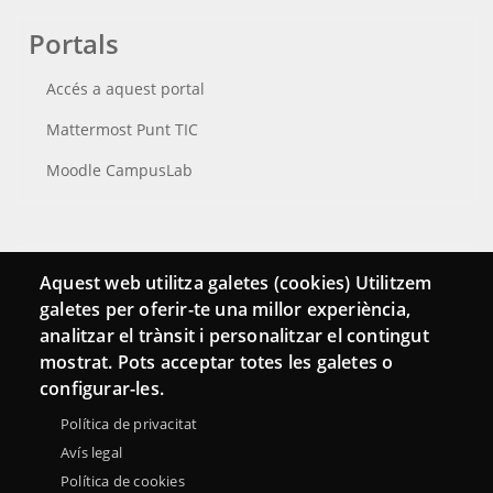
Portals
Accés a aquest portal
Mattermost Punt TIC
Moodle CampusLab
Connecta
Aquest web utilitza galetes (cookies) Utilitzem
galetes per oferir-te una millor experiència,
Bustia de contacte
analitzar el trànsit i personalitzar el contingut
Butlletins
mostrat. Pots acceptar totes les galetes o
configurar-les.
Política de privacitat
Avís legal
Política de cookies