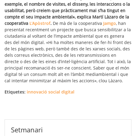
exemple, el nombre de visites, el disseny, les interaccions o la
usabilitat, però creiem que pràcticament mai s’ha tingut en
compte el seu impacte ambiental», explica Martí Làzaro de la
cooperativa
L’Apòstrof
.
De mà de la cooperativa
Jamgo
, han
presentat recentment un projecte que busca sensibilitzar a la
ciutadania al voltant de l’impacte ambiental que es genera
des del món digital. «Hi ha moltes maneres de fer-hi front des
de les pàgines web, però també des de les xarxes socials, des
dels correus electrònics, des de les retransmissions en
directe o des de les eines d’intel·ligència artificial. Tot i això, la
principal recomanació és ser-ne conscient. Saber que el món
digital té un consum molt alt en l'àmbit mediambiental i que
cal intentar minimitzar al màxim les accions», clou Làzaro.
Etiquetes:
innovació social digital
Setmanari