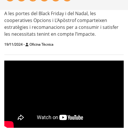
A les portes del Black Friday i del Nadal, les
cooperatives Opcions i L’Apòstrof comparteixen
estratègies i recomanacions per a consumir i satisfer
les necessitats tenint en compte l’impacte.
19/11/2024
-
Oficina Tècnica