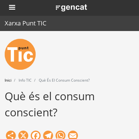
Vés
. Obre en una nova finestra.
al
contingut
Xarxa Punt TIC
Inici
Punt TIC
Actualitat
Inici
Info TIC
Què És El Consum Conscient?
Agenda
Què és el consum
Formació
conscient?
Eines
Share
X
Facebook
Telegram
WhatsApp
Email