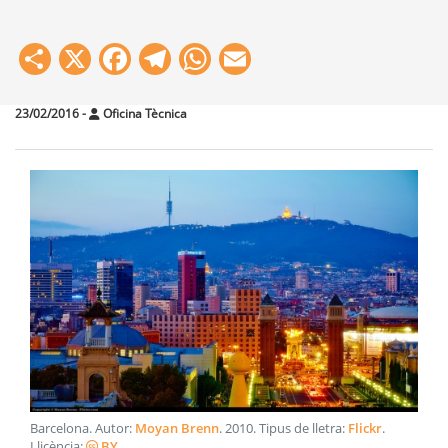
Share
X
Facebook
Telegram
WhatsApp
Email
23/02/2016
-
Oficina Tècnica
Barcelona
. Autor:
Moyan Brenn
.
2010
. Tipus de lletra:
Flickr
.
Llicència:
BY
.