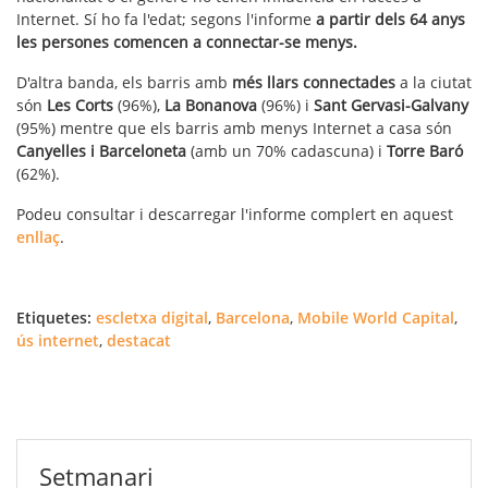
Internet. Sí ho fa l'edat; segons l'informe
a partir dels 64 anys
les persones comencen a connectar-se menys.
D'altra banda, els barris amb
més llars connectades
a la ciutat
són
Les Corts
(96%),
La Bonanova
(96%) i
Sant Gervasi-Galvany
(95%) mentre que els barris amb menys Internet a casa són
Canyelles i Barceloneta
(amb un 70% cadascuna) i
Torre Baró
(62%).
Podeu consultar i descarregar l'informe complert en aquest
enllaç
.
Etiquetes:
escletxa digital
,
Barcelona
,
Mobile World Capital
,
ús internet
,
destacat
Setmanari