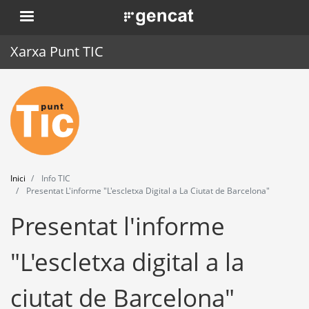
Vés
. Obre en una nova finestra.
al
contingut
Xarxa Punt TIC
Inici
Punt TIC
Actualitat
Inici
Info TIC
Agenda
Presentat L'informe "L'escletxa Digital a La Ciutat de Barcelona"
Presentat l'informe
Formació
Eines
"L'escletxa digital a la
ciutat de Barcelona"