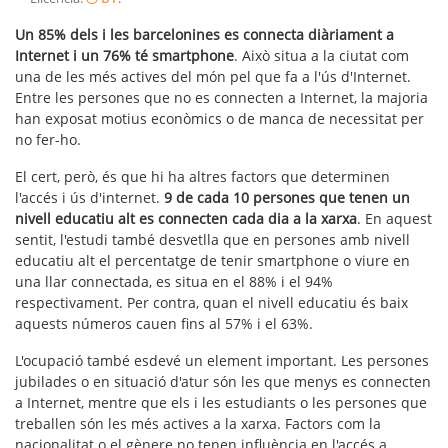
Un 85% dels i les barcelonines es connecta diàriament a
Internet i un 76% té smartphone
. Això situa a la ciutat com
una de les més actives del món pel que fa a l'ús d'Internet.
Entre les persones que no es connecten a Internet, la majoria
han exposat motius econòmics o de manca de necessitat per
no fer-ho.
El cert, però, és que hi ha altres factors que determinen
l'accés i ús d'internet.
9 de cada 10 persones que tenen un
nivell educatiu alt es connecten cada dia a la xarxa
. En aquest
sentit, l'estudi també desvetlla que en persones amb nivell
educatiu alt el percentatge de tenir smartphone o viure en
una llar connectada, es situa en el 88% i el 94%
respectivament. Per contra, quan el nivell educatiu és baix
aquests números cauen fins al 57% i el 63%.
L'ocupació també esdevé un element important. Les persones
jubilades o en situació d'atur són les que menys es connecten
a Internet, mentre que els i les estudiants o les persones que
treballen són les més actives a la xarxa. Factors com la
nacionalitat o el gènere no tenen influència en l'accés a