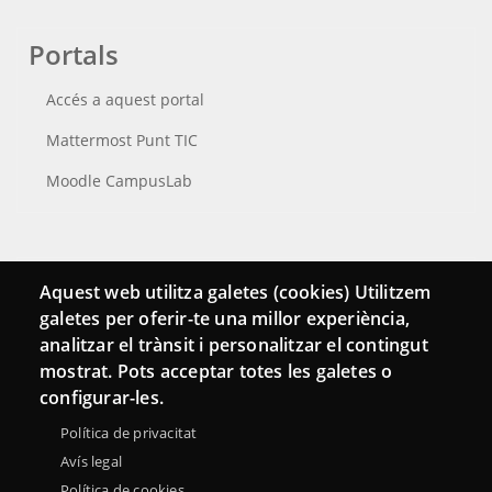
Portals
Accés a aquest portal
Mattermost Punt TIC
Moodle CampusLab
Connecta
Aquest web utilitza galetes (cookies) Utilitzem
galetes per oferir-te una millor experiència,
Bustia de contacte
analitzar el trànsit i personalitzar el contingut
Butlletins
mostrat. Pots acceptar totes les galetes o
configurar-les.
Política de privacitat
Avís legal
Política de cookies