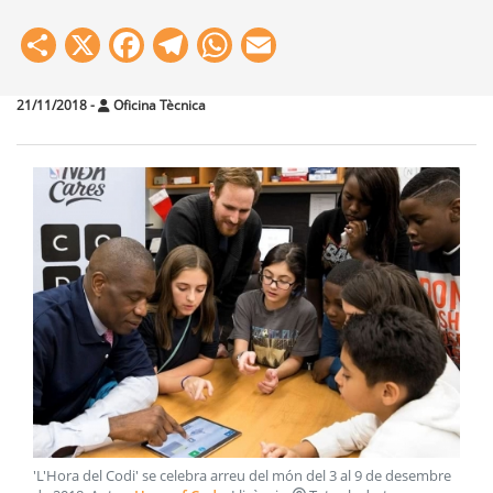
Share
X
Facebook
Telegram
WhatsApp
Email
21/11/2018
-
Oficina Tècnica
'L'Hora del Codi' se celebra arreu del món del 3 al 9 de desembre