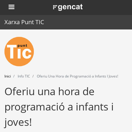
Vés
. Obre en una nova finestra.
al
contingut
Xarxa Punt TIC
Inici
Punt TIC
Actualitat
Inici
Info TIC
Oferiu Una Hora de Programació a Infants I Joves!
Agenda
Oferiu una hora de
Formació
programació a infants i
Eines
joves!