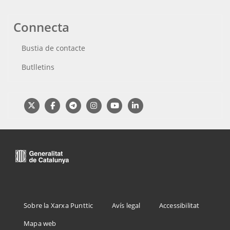
Connecta
Bustia de contacte
Butlletins
Menu
Sobre la Xarxa Punttic
Avís legal
Accessibilitat
Footer
Mapa web