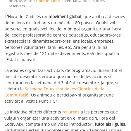
de 2018
. Autor:
Hour of Code
. Llicència:
Tots els drets
reservats
.
'L'Hora del Codi' és un
moviment global
, que arriba a desenes
de milions d'estudiants en més de 180 països. Qualsevol
persona, en qualsevol lloc del món pot organitzar una 'hora
del codi': professorat de centres educatius, educadors/ores
extraescolars, dinamitzadors/ores, ens locals, empreses,
persones voluntàries, famílies, etc. Ara per ara, hi ha
registrats més de 121 mil esdeveniments, 655 dels quals a
l'Estat espanyol.
La idea és organitzar activitats de programació durant tot el
mes de desembre, encara que moltes de les accions se
centraran en la setmana del 3 al 9 de desembre, ja que, se
celebra la
Setmana Educativa de les Ciències de la
Computació
. Us animeu a participar-hi organitzant una
activitat al vostre Punt TIC?
La iniciativa ofereix diferents
recursos
a les persones que
vulguin organitzar una activitat en el marc de 'L'Hora del
Codi'. Així, compta amb un vídeo introductori,
tutorials
i
guies
.
Els tutorials estan disponibles en més de 30 idiomes i no es