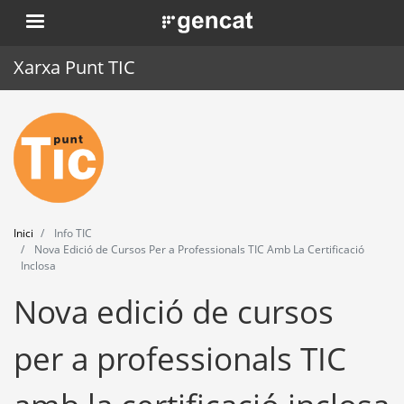
Vés
. Obre en una nova finestra.
al
contingut
Xarxa Punt TIC
Inici
Punt TIC
Actualitat
Inici
Info TIC
Agenda
Nova Edició de Cursos Per a Professionals TIC Amb La Certificació
Inclosa
Formació
Nova edició de cursos
Eines
per a professionals TIC