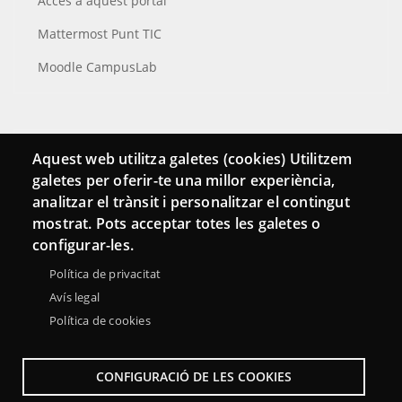
Accés a aquest portal
Mattermost Punt TIC
Moodle CampusLab
Connecta
Aquest web utilitza galetes (cookies) Utilitzem
galetes per oferir-te una millor experiència,
Bustia de contacte
analitzar el trànsit i personalitzar el contingut
Butlletins
mostrat. Pots acceptar totes les galetes o
configurar-les.
Política de privacitat
Avís legal
Política de cookies
CONFIGURACIÓ DE LES COOKIES