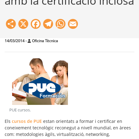
amb la certificació inclosa
Share
X
Facebook
Telegram
WhatsApp
Email
14/03/2014
-
Oficina Tècnica
PUE cursos
.
Els
cursos de PUE
estan orientats a formar i certificar en
coneixement tecnològic reconegut a nivell mundial, en àrees
com: metodologies àgils, virtualització, networking,