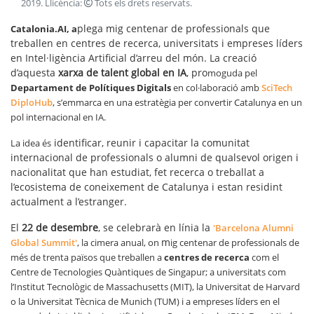
2019
. Llicència:
Tots els drets reservats
.
plega mig centenar de professionals que
Catalonia.AI
, a
treballen en centres de recerca, universitats i empreses líders
en Intel·ligència Artificial d’arreu del món. La creació
d’aquesta
xarxa
de talent global en IA
, pro
moguda pel
Departament de Polítiques Digitals
en col·laboració amb
SciTech
DiploHub
, s’emmarca en una estratègia per convertir Catalunya en un
pol internacional en IA.
identificar, reunir i capacitar la comunitat
La idea és
internacional de professionals o alumni de qualsevol origen i
nacionalitat que han estudiat, fet recerca o treballat a
l’ecosistema de coneixement de Catalunya i estan residint
actualment a l’estranger.
El
22 de desembre
, se celebrarà en línia la
'Barcelona Alumni
m
Global Summi
t'
, la cimera anual, on
ig centenar de professionals de
més de trenta països que treballen a
centres de recerca
com el
Centre de Tecnologies Quàntiques de Singapur; a universitats com
l’Institut Tecnològic de Massachusetts (MIT), la Universitat de Harvard
o la Universitat Tècnica de Munich (TUM) i a empreses líders en el