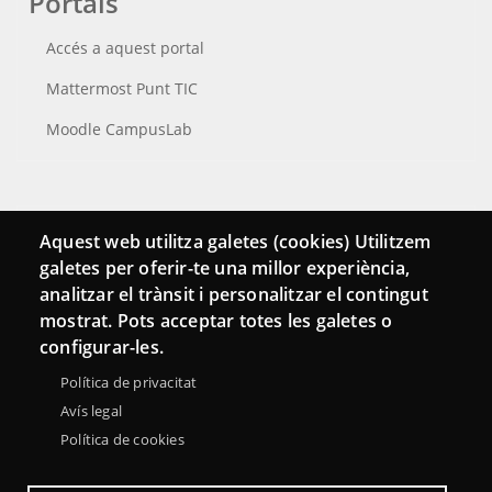
Portals
Accés a aquest portal
Mattermost Punt TIC
Moodle CampusLab
Connecta
Aquest web utilitza galetes (cookies) Utilitzem
galetes per oferir-te una millor experiència,
Bustia de contacte
analitzar el trànsit i personalitzar el contingut
Butlletins
mostrat. Pots acceptar totes les galetes o
configurar-les.
Política de privacitat
Avís legal
Política de cookies