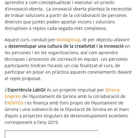
aprendre a com conceptualitzar i executar un procés
d’innovació oberta. La innovació oberta planteja la necessitat
de trobar solucions a partir de la col·laboració de persones
diverses que juntes poden aportar visions i solucions
disruptives a reptes cada vegada més complexos.
Aquest curs, conduït per
Novagroup
, té per objectiu afavorir
a
desenvolupar una cultura de la creativitat i la innovació
en
les persones i en les organitzacions, així com aprendre
tècniques i processos de cocreació en equips. Les persones
participants tindran l'ocasió, un cop finalitzat el curs, de
participar en posar en pràctica aquests coneixements davant
el repte proposat.
L'
Experiència LabGi!
és un projecte impulsat per
Girona
Emprèn
de l'Ajuntament de Girona amb la col·laboració de
l'
AENTEG
i es finança amb fons propis de l'Ajuntament de
Girona i una subvenció de la Diputació de Girona en el marc
d'ajuts a projectes singulars de desenvolupament econòmic
corresponent a l'any 2019.