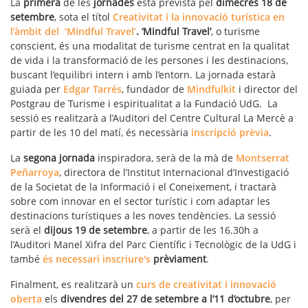
La
primera
de les
jornades
està prevista pel
dimecres 18 de
setembre
, sota el títol
Creativitat i la innovació turística en
l’àmbit del ‘Mindful Travel’
. ‘Mindful Travel’
, o turisme
conscient, és una modalitat de turisme centrat en la qualitat
de vida i la transformació de les persones i les destinacions,
buscant l’equilibri intern i amb l’entorn. La jornada estarà
guiada per
Edgar Tarrés
, fundador de
Mindfulkit
i director del
Postgrau de Turisme i espiritualitat a la Fundació UdG. La
sessió es realitzarà a l’Auditori del Centre Cultural La Mercè a
partir de les 10 del matí, és necessària
inscripció prèvia
.
La
segona
jornada
inspiradora, serà de la mà de
Montserrat
Peñarroya
, directora de l’Institut Internacional d’Investigació
de la Societat de la Informació i el Coneixement, i tractarà
sobre com innovar en el sector turístic i com adaptar les
destinacions turístiques a les noves tendències. La sessió
serà el
dijous 19 de setembre
, a partir de les 16.30h a
l’Auditori Manel Xifra del Parc Científic i Tecnològic de la UdG i
també
és necessari inscriure's
prèviament
.
Finalment, es realitzarà un
curs de creativitat i innovació
oberta
els
divendres del 27 de setembre a l’11 d’octubre
, per