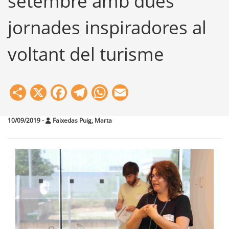
setembre amb dues
jornades inspiradores al
voltant del turisme
Share
X
Facebook
Telegram
WhatsApp
Email
10/09/2019
-
Faixedas Puig, Marta