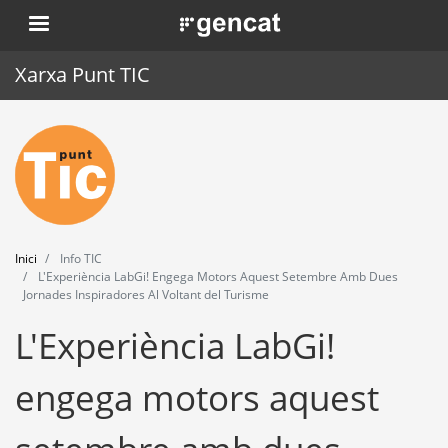
Vés
. Obre en una nova finestra.
al
contingut
Xarxa Punt TIC
Inici
Punt TIC
Actualitat
Inici
Info TIC
Agenda
L'Experiència LabGi! Engega Motors Aquest Setembre Amb Dues
Jornades Inspiradores Al Voltant del Turisme
Formació
L'Experiència LabGi!
Eines
engega motors aquest