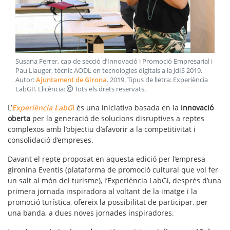
Susana Ferrer, cap de secció d’Innovació i Promoció Empresarial i
Pau Llauger, tècnic AODL en tecnologies digitals a la JdIS 2019
.
Autor:
Ajuntament de Girona
.
2019
. Tipus de lletra:
Experiència
LabGI!
. Llicència:
Tots els drets reservats
.
L’
Experiència LabG
i
és una iniciativa basada en la
innovació
oberta
per la generació de solucions disruptives a reptes
complexos amb l’objectiu d’afavorir a la competitivitat i
consolidació d’empreses.
Davant el repte proposat en aquesta edició per l’empresa
gironina Eventis (plataforma de promoció cultural que vol fer
un salt al món del turisme), l’Experiència LabGi, després d’una
primera jornada inspiradora al voltant de la imatge i la
promoció turística, ofereix la possibilitat de participar, per
una banda, a dues noves jornades inspiradores.