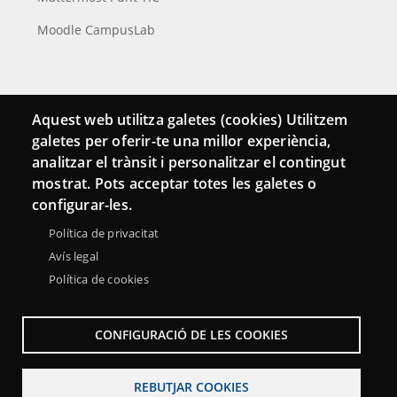
Moodle CampusLab
Connecta
Aquest web utilitza galetes (cookies) Utilitzem
galetes per oferir-te una millor experiència,
Bustia de contacte
analitzar el trànsit i personalitzar el contingut
Butlletins
mostrat. Pots acceptar totes les galetes o
configurar-les.
Política de privacitat
Avís legal
Política de cookies
CONFIGURACIÓ DE LES COOKIES
REBUTJAR COOKIES