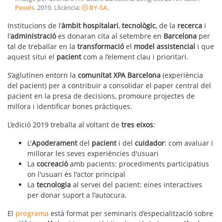
Pexels
.
2019
. Llicència:
BY-SA
.
Institucions de l’
àmbit hospitalari
,
tecnològic
, de la
recerca
i
l’
administració
es donaran cita al setembre en
Barcelona
per
tal de treballar en la
transformació
el
model
assistencial
i que
aquest situï el
pacient
com a l’element clau i prioritari.
S’aglutinen entorn la
comunitat XPA Barcelona
(experiència
del pacient) per a contribuir a consolidar el paper central del
pacient en la presa de decisions, promoure projectes de
millora i identificar bones pràctiques.
L’edició 2019 treballa al voltant de
tres eixos
:
L'
Apoderament
del
pacient
i del
cuidador
: com avaluar i
millorar les seves experiències d'usuari
La
cocreació
amb pacients: procediments participatius
on l'usuari és l'actor principal
La
tecnologia
al servei del pacient: eines interactives
per donar suport a l'autocura.
El
programa
està format per seminaris d’especialització sobre