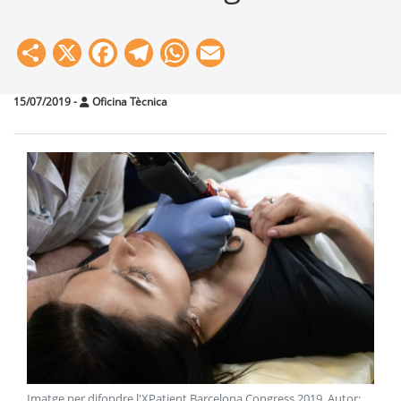
Share
X
Facebook
Telegram
WhatsApp
Email
15/07/2019
-
Oficina Tècnica
Imatge per difondre l'XPatient Barcelona Congress 2019
. Autor: