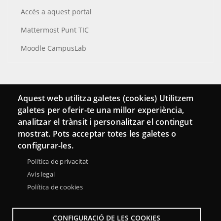
Accés a aquest portal
Mattermost Punt TIC
Moodle CampusLab
Connecta
Aquest web utilitza galetes (cookies) Utilitzem
galetes per oferir-te una millor experiència,
Bustia de contacte
analitzar el trànsit i personalitzar el contingut
Butlletins
mostrat. Pots acceptar totes les galetes o
configurar-les.
Política de privacitat
Avís legal
Política de cookies
CONFIGURACIÓ DE LES COOKIES