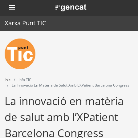
Vés
. Obre en una nova finestra.
al
contingut
Xarxa Punt TIC
Inici
Punt TIC
Actualitat
Inici
Info TIC
Agenda
La Innovació En Matèria de Salut Amb L’XPatient Barcelona Congress
La innovació en matèria
Formació
Eines
de salut amb l’XPatient
Barcelona Congress