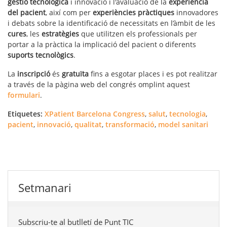
gestió tecnològica
i innovació i l'avaluació de la
experiència
del pacient
, així com per
experiències pràctiques
innovadores
i debats sobre la identificació de necessitats en l’àmbit de les
cures
, les
estratègies
que utilitzen els professionals per
portar a la pràctica la implicació del pacient o diferents
suports
tecnològics
.
La
inscripció
és
gratuïta
fins a esgotar places i es pot realitzar
a través de la pàgina web del congrés omplint aquest
formulari
.
Etiquetes:
XPatient Barcelona Congress
,
salut
,
tecnologia
,
pacient
,
innovació
,
qualitat
,
transformació
,
model sanitari
Setmanari
Subscriu-te al butlletí de Punt TIC