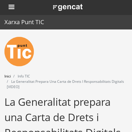
Vés
. Obre en una nova finestra.
al
contingut
Xarxa Punt TIC
Inici
Punt TIC
Actualitat
Inici
Info TIC
Agenda
La Generalitat Prepara Una Carta de Drets I Responsabilitats Digitals
[VIDEO]
Formació
La Generalitat prepara
Eines
una Carta de Drets i