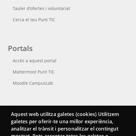
Tauler d'ofertes i voluntariat
Cerca el teu Punt TIC
Portals
Accés a aquest portal
Mattermost Punt TIC
Moodle CampusLab
Connecta
Aquest web utilitza galetes (cookies) Utilitzem
galetes per oferir-te una millor experiència,
Bustia de contacte
analitzar el trànsit i personalitzar el contingut
Butlletins