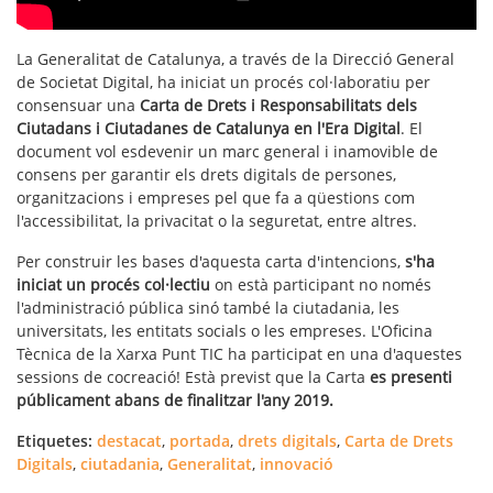
La Generalitat de Catalunya, a través de la Direcció General
de Societat Digital, ha iniciat un procés col·laboratiu per
consensuar una
Carta de Drets i Responsabilitats dels
Ciutadans i Ciutadanes de Catalunya en l'Era Digital
. El
document vol esdevenir un marc general i inamovible de
consens per garantir els drets digitals de persones,
organitzacions i empreses pel que fa a qüestions com
l'accessibilitat, la privacitat o la seguretat, entre altres.
Per construir les bases d'aquesta carta d'intencions,
s'ha
iniciat un procés col·lectiu
on està participant no només
l'administració pública sinó també la ciutadania, les
universitats, les entitats socials o les empreses. L'Oficina
Tècnica de la Xarxa Punt TIC ha participat en una d'aquestes
sessions de cocreació! Està previst que la Carta
es presenti
públicament abans de finalitzar l'any 2019.
Etiquetes:
destacat
,
portada
,
drets digitals
,
Carta de Drets
Digitals
,
ciutadania
,
Generalitat
,
innovació