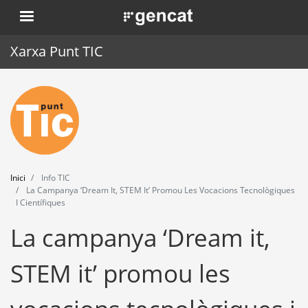
Vés
. Obre en una nova finestra.
al
contingut
Xarxa Punt TIC
Inici
Punt TIC
Actualitat
Inici
Info TIC
Agenda
La Campanya ‘Dream It, STEM It’ Promou Les Vocacions Tecnològiques
I Científiques
Formació
La campanya ‘Dream it,
Eines
STEM it’ promou les