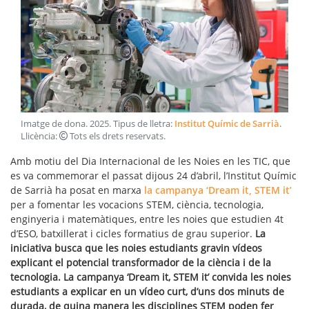
Imatge de dona
.
2025
. Tipus de lletra:
Institut Químic de Sarrià
.
Llicència:
Tots els drets reservats
.
Amb motiu del Dia Internacional de les Noies en les TIC, que
es va commemorar el passat dijous 24 d’abril, l’Institut Químic
de Sarrià ha posat en marxa
la campanya ‘Dream it, STEM it’
per a fomentar les vocacions STEM, ciència, tecnologia,
enginyeria i matemàtiques, entre les noies que estudien 4t
d’ESO, batxillerat i cicles formatius de grau superior.
La
iniciativa busca que les noies estudiants gravin vídeos
explicant el potencial transformador de la ciència i de la
tecnologia. La campanya ‘Dream it, STEM it’ convida les noies
estudiants a explicar en un vídeo curt, d’uns dos minuts de
durada, de quina manera les disciplines STEM poden fer