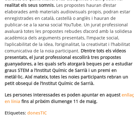
realitat els seus somnis.
Les propostes hauran d’estar
elaborades amb materials audiovisuals propis, podran estar
enregistrades en català, castellà o anglès i hauran de
publicar-se a la xarxa social YouTube. Un jurat professional
avaluarà totes les propostes rebudes d’acord amb la solidesa
acadèmica dels arguments presentats, l’impacte social,
l'aplicabilitat de la idea, l’originalitat, la creativitat i l’habilitat
comunicativa de la noia participant.
D’entre tots els vídeos
presentats, el jurat professional escollirà tres propostes
guanyadores, a les quals se’ls atorgarà beques per a estudiar
graus STEM a l’Institut Químic de Sarrià i un premi en
metàl·lic. Així mateix, totes les noies participants rebran un
petit obsequi de l’Institut Químic de Sarrià.
Les persones interessades es poden apuntar en aquest
enllaç
en línia
fins al pròxim diumenge 11 de maig.
Etiquetes:
donesTIC