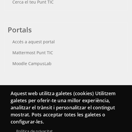
Cerca el teu Punt TIC
Portals
Accés a aquest portal
Mattermost Punt TIC
Moodle CampusLab
Connecta
Aquest web utilitza galetes (cookies) Utilitzem
galetes per oferir-te una millor experiència,
Bustia de contacte
analitzar el trànsit i personalitzar el contingut
Butlletins
mostrat. Pots acceptar totes les galetes o
configurar-les.
Política de privacitat