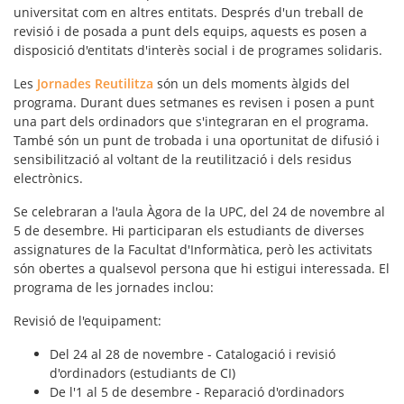
universitat com en altres entitats. Després d'un treball de
revisió i de posada a punt dels equips, aquests es posen a
disposició d'entitats d'interès social i de programes solidaris.
Les
Jornades Reutilitza
són un dels moments àlgids del
programa. Durant dues setmanes es revisen i posen a punt
una part dels ordinadors que s'integraran en el programa.
També són un punt de trobada i una oportunitat de difusió i
sensibilització al voltant de la
reutilització
i dels
residus
electrònics
.
Se celebraran a l'aula Àgora de la UPC, del 24 de novembre al
5 de desembre. Hi participaran els estudiants de diverses
assignatures de la Facultat d'Informàtica, però les activitats
són obertes a qualsevol persona que hi estigui interessada. El
programa de les jornades inclou:
Revisió de l'equipament:
Del 24 al 28 de novembre - Catalogació i revisió
d'ordinadors (estudiants de CI)
De l'1 al 5 de desembre - Reparació d'ordinadors