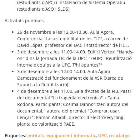
(estudiants d'APC) i instal·lació de Sistema Operatiu
(estudiants d'ASO i SLDS)
Activitats puntuals:
26 de novembre a les 12.00-13.30. Aula Àgora.
Conferencia "La sostenibilitat de les TIC", a càrrec de
David López, professor del DAC i sotsdirector de l'ICE.
3 de desembre a les 11.00-14.00. Edifici Vèrtex. "Hands-
on" dins la Jornada TIC de la UPC: "reUPC: Reutilització
interna d'equips a la UPC. T'hi apuntes?"
3 de desembre a les 12.00-14.00. Aula Àgora.
Demostració del funcionament de la XSR (Xarxa de
Suport a la Reutilització)
4 de desembre a les 11.00, Sala d'Actes de la FIB. Passi
del documental "La tragedia electrónica" + Taula
Rodona. Participants: Cosima Dannoritzer, autora del
documental, i autora del premiat "Comprar, usar,
llençar", Ramon Altadill, director d'Electrorecycling,
planta de valorització RAEE.
Etiquetes:
entitats
,
equipament informàtic
,
UPC
,
reciclatge
,