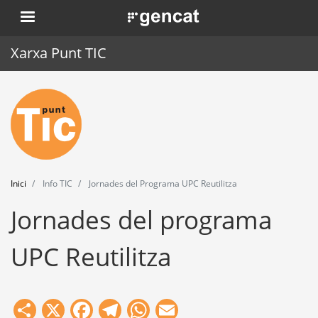
Vés
. Obre en una nova finestra.
al
contingut
Xarxa Punt TIC
Inici
Punt TIC
Actualitat
Inici
Info TIC
Jornades del Programa UPC Reutilitza
Agenda
Jornades del programa
Formació
UPC Reutilitza
Eines
Share
X
Facebook
Telegram
WhatsApp
Email