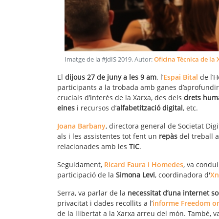
Imatge de la #JdIS 2019
. Autor:
Oficina Tècnica de la
El
dijous 27 de juny a les 9 am
. l’
Espai Bital
de l’H
participants a la trobada amb ganes d’aprofundir 
crucials d’interès de la Xarxa, des dels
drets huma
eines
i recursos d’
alfabetització digital
, etc.
Joana Barbany
, directora general de Societat Dig
als i les assistentes tot fent un
repàs
del treball a
relacionades amb les
TIC
.
Seguidament,
Ricard Faura i Homedes
, va condui
participació de la
Simona Levi
, coordinadora d'
Xn
Serra, va parlar de la
necessitat d’una internet so
privacitat i dades recollits a l’
informe Freedom on
de la llibertat a la Xarxa arreu del món. També, v