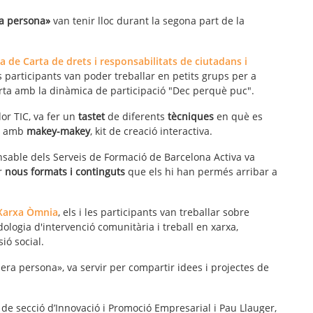
ra persona»
van tenir lloc durant la segona part de la
a de Carta de drets i responsabilitats de ciutadans i
les participants van poder treballar en petits grups per a
arta amb la dinàmica de participació "Dec perquè puc".
or TIC, va fer un
tastet
de diferents
tècniques
en què es
re amb
makey-makey
, kit de creació interactiva.
onsable dels Serveis de Formació de Barcelona Activa va
ar
nous formats i continguts
que els hi han permés arribar a
Xarxa Òmnia
, els i les participants van treballar sobre
ologia d'intervenció comunitària i treball en xarxa,
sió social.
era persona», va servir per compartir idees i projectes de
 de secció d’Innovació i Promoció Empresarial i Pau Llauger,