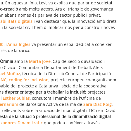
da
. En aquesta línia, Levi, va explica que parlar de
societat
o-creació
amb molts actors. Ara el triangle de governança
n abans només és parlava de sector públic i privat.
bilitats digitals
i van destacar que, la innovació amb drets
i la societat civil hem d'implicar-nos per a construir noves
IC
, l’
Anna Inglés
va presentar un espai dedicat a conèixer
erès de la xarxa.
a Òmnia
amb la
Marta Jové
, Cap de Secció d’avaluació i
ó Cívica i Comunitària Departament de Treball, Afers
uel Muñoz
, tècnica de la Direcció General de Participació
NC, coding for inclusion
, projecte europeu co-organitzador
sable del projecte a Catalunya i sòcia de la cooperativa
s d'aprenentatge per a treballar la inclusió
; projectes
l'
Esther Subias
, consutora i membre de l'Oficina de
bernàrium
de Barcelona Activa de la mà de
Sara Díaz Roig
,
rellevants sobre la situació del món digital i TIC i en David
esta de la situació professional de la dinamització digital
tzadores Dinamitzatic
que podeu conèixer a través