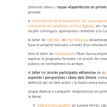
Diferents tallers i l’
espai «Experiències en prime
Jornada.
A
«Contribució de la Xarxa Punt TIC a la propost
ciutadanes de Catalunya en l'era digital»
, els i 
recollir continguts, aportacions i esmenes a la C
Al taller de
C0D1NC
, en
Pep Oliveras
, dinamitzad
basa el projecte educatiu a través d'un simulac
Dins el taller de
Cibernàrium
, l’Iban Garcia,resp
explicar el programa formatiu i el procés de cre
públics on normalment no arriben.
Al
taller
del
procés participatiu «#Somnia»
de la
aspectes i perspectives i idees dels Òmnia
: metod
definició del rol dels actors i la lluita contra exclu
L’espai dedicat a compartir «Experiències en prim
la Xarxa:
L'
#ExperiènciaLabGi
, on Susana Ferrer, cap