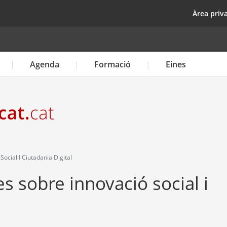
Vés
top
Àrea priv
al
contingut
Agenda
Formació
Eines
ocial I Ciutadania Digital
es sobre innovació social i