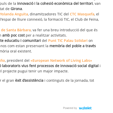
mpuls de la
innovació i la cohesió econòmica del territori
, van
utat de
Girona
.
Yolanda Anguita
, dinamitzadores TIC del
CTC Masquefa
, el
 l'espai de lliure connexió, la formació TIC, el Club de Feina,
 de Santa Bàrbara
, va fer una breu introducció del que és
im
amb poc cost
per a realitzar activitats.
cte educatiu i comunitari
del
Punt TIC Palau Solidari
on
-nos com estan preservant la
memòria del poble a través
mòria oral existent.
iño
, president del
«European Network of Living Labs»
 laboratoris vius fent processos de innovació social digital
i
 el projecte pugui tenir un major impacte.
r el gran
èxit d’assistència
i continguts de la jornada, tot