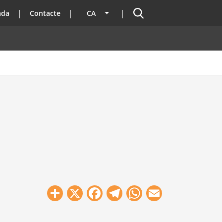
Cercador
ada
Contacte
CA
Llista les accions addicionals
Share
X
Facebook
Telegram
WhatsApp
Email