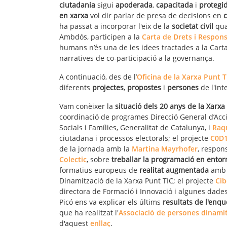
ciutadania
sigui
apoderada
,
capacitada
i
protegi
en xarxa
vol dir parlar de presa de decisions en
c
ha passat a incorporar l'eix de la
societat civil
qua
Ambdós, participen a la
Carta de Drets i Responsa
humans n’és una de les idees tractades a la Carta 
narratives de co-participació a la governança.
A continuació, des de l’
Oficina de la Xarxa Punt T
diferents
projectes
,
propostes
i
persones
de l'int
Vam conèixer la
situació dels 20 anys de la Xarx
coordinació de programes Direcció General d’Acci
Socials i Famílies, Generalitat de Catalunya, i
Raq
ciutadana i processos electorals; el projecte
C0D1
de la jornada amb la
Martina Mayrhofer
, respon
Colectic
, sobre
treballar la programació en entorn
formatius europeus de
realitat augmentada
amb 
Dinamització de la Xarxa Punt TIC; el projecte
Ci
directora de Formació i Innovació i algunes dades 
Picó ens va explicar els últims
resultats de l'enqu
que ha realitzat l'
Associació de persones dinami
d'aquest
enllaç
.