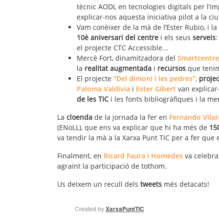
tècnic AODL en tecnologies digitals per l’i
explicar-nos aquesta iniciativa pilot a la ci
Vam conèixer de la mà de l’Ester Rubio, i la
10è aniversari del centre
i els seus
serveis
:
el projecte CTC Accessible...
Mercè Fort, dinamitzadora del
Smartcentre
la
realitat augmentada
i
recursos
que ten
El projecte
"Del dimoni i les pedres"
,
proje
Paloma Valdivia
i
Ester Gibert
van explicar
de les TIC
i les fonts bibliogràfiques i la me
La
cloenda
de la jornada la fer en
Fernando Vilar
(ENoLL), que ens va explicar que hi ha més de
150
va tendir la mà a la Xarxa Punt TIC per a fer que
Finalment, en
Ricard Faura i Homedes
va celebra
agraint la participació de tothom.
Us deixem un recull dels
tweets
més detacats!