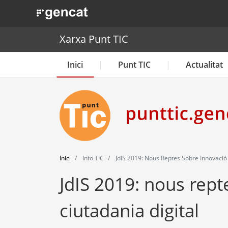
. Obre en una nova finestra.
Xarxa Punt TIC
Inici
Punt TIC
Actualitat
Inici
Info TIC
JdIS 2019: Nous Reptes Sobre Innovació S
JdIS 2019: nous rept
ciutadania digital