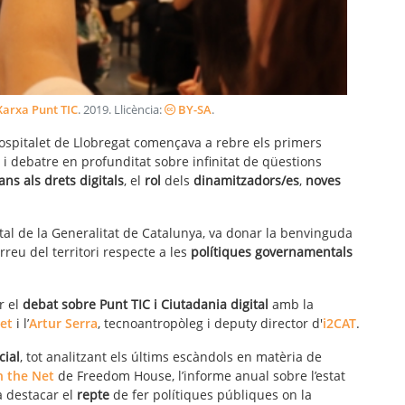
 Xarxa Punt TIC
.
2019
. Llicència:
BY-SA
.
ospitalet de Llobregat començava a rebre els primers
i debatre en profunditat sobre infinitat de qüestions
ns als drets digitals
, el
rol
dels
dinamitzadors/es
,
noves
ital de la Generalitat de Catalunya, va donar la benvinguda
rreu del territori respecte a les
polítiques governamentals
r el
debat sobre Punt TIC i Ciutadania digital
amb la
et
i l’
Artur Serra
, tecnoantropòleg i deputy director d'
i2CAT
.
cial
, tot analitzant els últims escàndols en matèria de
 the Net
de Freedom House, l’informe anual sobre l’estat
a destacar el
repte
de fer polítiques públiques on la