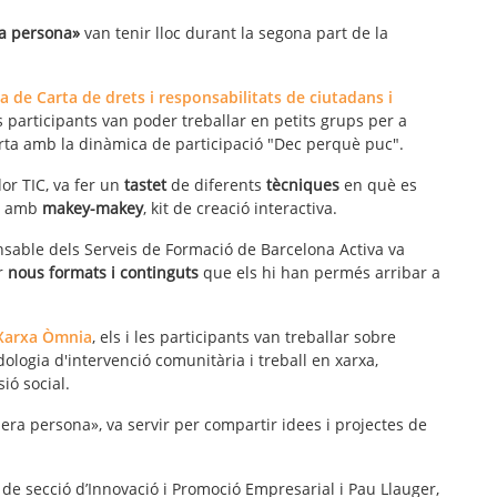
ra persona»
van tenir lloc durant la segona part de la
a de Carta de drets i responsabilitats de ciutadans i
les participants van poder treballar en petits grups per a
arta amb la dinàmica de participació "Dec perquè puc".
or TIC, va fer un
tastet
de diferents
tècniques
en què es
re amb
makey-makey
, kit de creació interactiva.
onsable dels Serveis de Formació de Barcelona Activa va
ar
nous formats i continguts
que els hi han permés arribar a
Xarxa Òmnia
, els i les participants van treballar sobre
ologia d'intervenció comunitària i treball en xarxa,
sió social.
era persona», va servir per compartir idees i projectes de
 de secció d’Innovació i Promoció Empresarial i Pau Llauger,