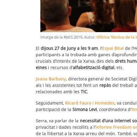
Imatge de la #JdIS 2019
. Autor:
Oficina Tècnica de la
El
dijous 27 de juny a les 9 am
. l’
Espai Bital
de l’H
participants a la trobada amb ganes d’aprofundir 
crucials d’interès de la Xarxa, des dels
drets huma
eines
i recursos d’
alfabetització digital
, etc.
Joana Barbany
, directora general de Societat Dig
als i les assistentes tot fent un
repàs
del treball a
relacionades amb les
TIC
.
Seguidament,
Ricard Faura i Homedes
, va condui
participació de la
Simona Levi
, coordinadora d'
Xn
Serra, va parlar de la
necessitat d’una internet so
privacitat i dades recollits a l’
informe Freedom on
de la llibertat a la Xarxa arreu del món. També, v