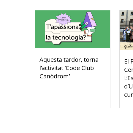
Aquesta tardor, torna
El 
l’activitat ‘Code Club
Cen
Canòdrom’
L’E
d’U
cur