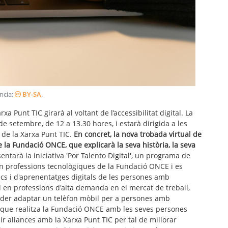
ència:
BY-SA
.
a Punt TIC girarà al voltant de l’accessibilitat digital. La
de setembre, de 12 a 13.30 hores, i estarà dirigida a les
 de la Xarxa Punt TIC.
En concret, la nova trobada virtual de
 la Fundació ONCE, que explicarà la seva història, la seva
sentarà la iniciativa 'Por Talento Digital', un programa de
n professions tecnològiques de la Fundació ONCE i es
ics i d'aprenentatges digitals de les persones amb
al en professions d'alta demanda en el mercat de treball,
poder adaptar un telèfon mòbil per a persones amb
rs que realitza la Fundació ONCE amb les seves persones
lir aliances amb la Xarxa Punt TIC per tal de millorar