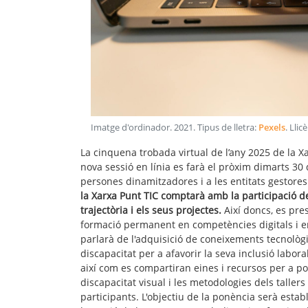
Imatge d'ordinador
.
2021
. Tipus de lletra:
Pexels
. Llic
La cinquena trobada virtual de l’any 2025 de la Xarx
nova sessió en línia es farà el pròxim dimarts 30 
persones dinamitzadores i a les entitats gestores
la Xarxa Punt TIC comptarà amb la participació de
trajectòria i els seus projectes.
Així doncs, es pre
formació permanent en competències digitals i e
parlarà de l'adquisició de coneixements tecnològ
discapacitat per a afavorir la seva inclusió labor
així com es compartiran eines i recursos per a 
discapacitat visual i les metodologies dels talle
participants. L'objectiu de la ponència serà estab