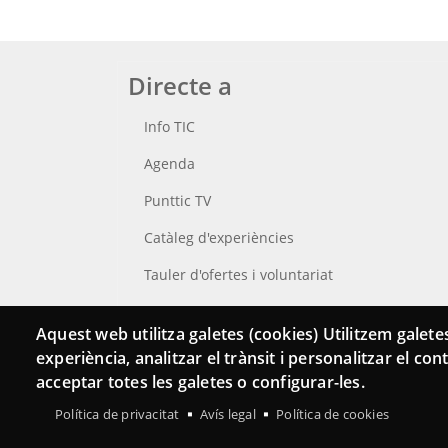
Directe a
Info TIC
Agenda
Punttic TV
Catàleg d'experiències
Tauler d'ofertes i voluntariat
Cerca el teu Punt TIC
Aquest web utilitza galetes (cookies) Utilitzem galetes
experiència, analitzar el trànsit i personalitzar el co
acceptar totes les galetes o configurar-les.
Política de privacitat
Avís legal
Política de cookies