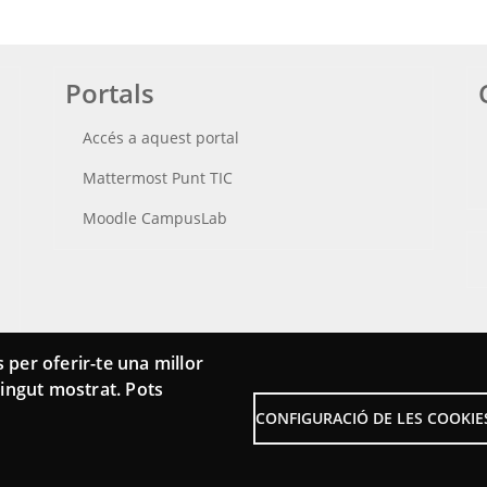
Portals
Accés a aquest portal
Mattermost Punt TIC
Moodle CampusLab
 per oferir-te una millor
ntingut mostrat. Pots
CONFIGURACIÓ DE LES COOKIE
Menu
Sobre la Xarxa Punttic
Aví