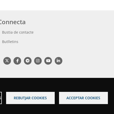
Connecta
Bustia de contacte
Butlletins
S
REBUTJAR COOKIES
ACCEPTAR COOKIES
s legal
Accessibilitat
Mapa web