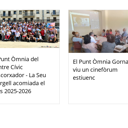
Punt Òmnia del
El Punt Òmnia Gorna
tre Cívic
viu un cinefòrum
scorxador - La Seu
estiuenc
rgell acomiada el
s 2025-2026