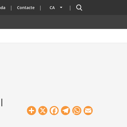
Cercador
ada
Contacte
CA
Llista les accions addicionals
l
Share
X
Facebook
Telegram
WhatsApp
Email