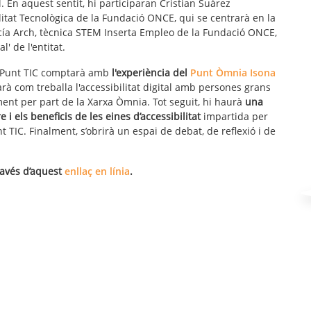
. En aquest sentit, hi participaran Cristian Suárez
tat Tecnològica de la Fundació ONCE, qui se centrarà en la
García Arch, tècnica STEM Inserta Empleo de la Fundació ONCE,
l' de l'entitat.
a Punt TIC comptarà amb
l'experiència del
Punt Òmnia Isona
arà com treballa l'accessibilitat digital amb persones grans
ent per part de la Xarxa Òmnia. Tot seguit, hi haurà
una
 i els beneficis de les eines d’accessibilitat
impartida per
t TIC. Finalment, s’obrirà un espai de debat, de reflexió i de
ravés d’aquest
enllaç en línia
.