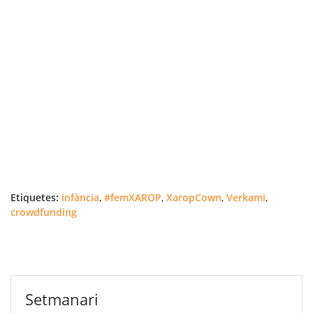
Etiquetes:
infància
,
#femXAROP
,
XaropCown
,
Verkami
,
crowdfunding
Setmanari