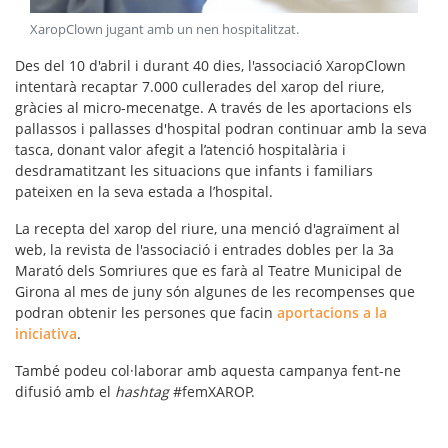
XaropClown jugant amb un nen hospitalitzat
.
Des del 10 d'abril i durant 40 dies, l'
associació XaropClown
intentarà recaptar 7.000 cullerades del xarop del riure,
gràcies al micro-mecenatge. A través de les aportacions els
pallassos i pallasses d'hospital podran continuar amb la seva
tasca, donant valor afegit a l’atenció hospitalària i
desdramatitzant les situacions que infants i familiars
pateixen en la seva estada a l’hospital.
La recepta del xarop del riure, una menció d'agraïment al
web, la revista de l'associació i entrades dobles per la 3a
Marató dels Somriures que es farà al Teatre Municipal de
Girona al mes de juny són algunes de les recompenses que
podran obtenir les persones que facin
aportacions a la
iniciativa
.
També podeu col·laborar amb aquesta campanya fent-ne
difusió amb el
hashtag
#femXAROP
.