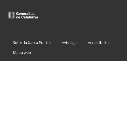
Menu
Sobre la Xarxa Punttic
Avís legal
Accessibilitat
Footer
Mapa web