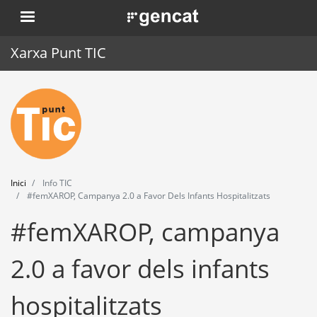
Vés
. Obre en una nova finestra.
al
contingut
Xarxa Punt TIC
Inici
Punt TIC
Actualitat
Inici
Info TIC
Agenda
#femXAROP, Campanya 2.0 a Favor Dels Infants Hospitalitzats
#femXAROP, campanya
Formació
Eines
2.0 a favor dels infants
hospitalitzats