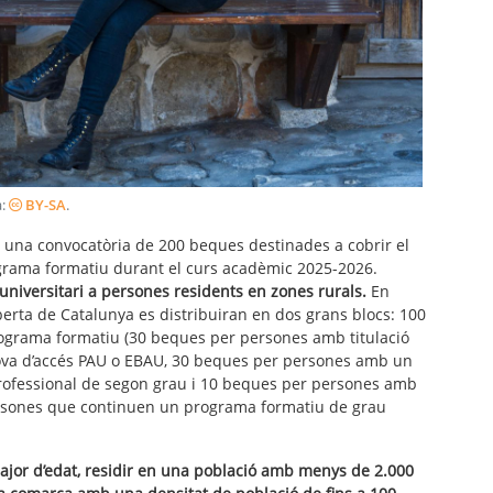
a:
BY-SA
.
 una convocatòria de 200 beques destinades a cobrir el
ograma formatiu durant el curs acadèmic 2025-2026.
t universitari a persones residents en zones rurals.
En
berta de Catalunya es distribuiran en dos grans blocs: 100
rograma formatiu (30 beques per persones amb titulació
rova d’accés PAU o EBAU, 30 beques per persones amb un
professional de segon grau i 10 beques per persones amb
 persones que continuen un programa formatiu de grau
 major d’edat, residir en una població amb menys de 2.000