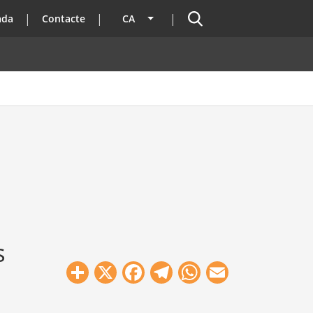
Cercador
ada
Contacte
CA
Llista les accions addicionals
s
Share
X
Facebook
Telegram
WhatsApp
Email