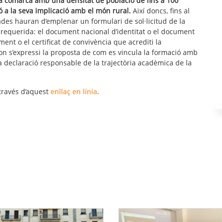
na comarca amb una densitat de població de fins a 100
ió a la seva implicació amb el món rural.
Així doncs, fins al
sades hauran d’emplenar un formulari de sol·licitud de la
requerida: el document nacional d’identitat o el document
ment o el certificat de convivència que acrediti la
 on s’expressi la proposta de com es vincula la formació amb
 la declaració responsable de la trajectòria acadèmica de la
 través d’aquest
enllaç en línia
.