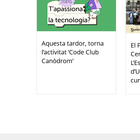
Aquesta tardor, torna
El 
l’activitat ‘Code Club
Cen
Canòdrom’
L’E
d’U
cur