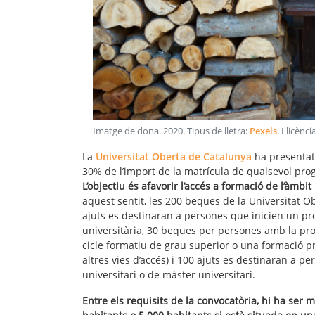
Imatge de dona
.
2020
. Tipus de lletra:
Pexels
. Llicènci
La
Universitat Oberta de Catalunya
ha presentat
30% de l’import de la matrícula de qualsevol pr
L’objectiu és afavorir l’accés a formació de l’àmbi
aquest sentit, les 200 beques de la Universitat O
ajuts es destinaran a persones que inicien un p
universitària, 30 beques per persones amb la p
cicle formatiu de grau superior o una formació 
altres vies d’accés) i 100 ajuts es destinaran a
universitari o de màster universitari.
Entre els requisits de la convocatòria, hi ha ser