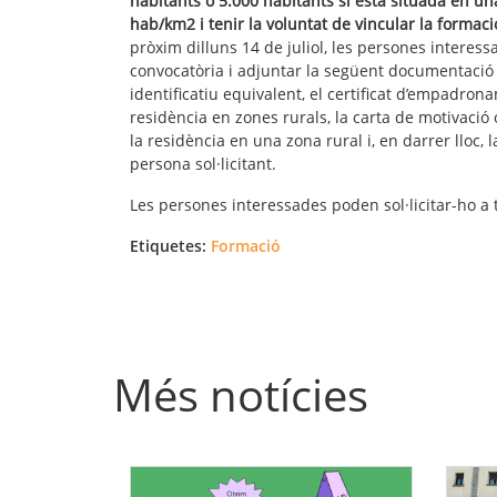
habitants o 5.000 habitants si està situada en u
hab/km2 i tenir la voluntat de vincular la formac
pròxim dilluns 14 de juliol, les persones interes
convocatòria i adjuntar la següent documentació 
identificatiu equivalent, el certificat d’empadrona
residència en zones rurals, la carta de motivació
la residència en una zona rural i, en darrer lloc,
persona sol·licitant.
Les persones interessades poden sol·licitar-ho a
Etiquetes:
Formació
Més notícies