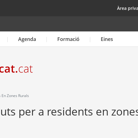
Vés
top
Àrea priv
al
contingut
Agenda
Formació
Eines
 En Zones Rurals
uts per a residents en zone