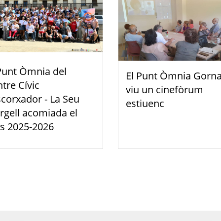
Punt Òmnia del
El Punt Òmnia Gorna
tre Cívic
viu un cinefòrum
scorxador - La Seu
estiuenc
rgell acomiada el
s 2025-2026