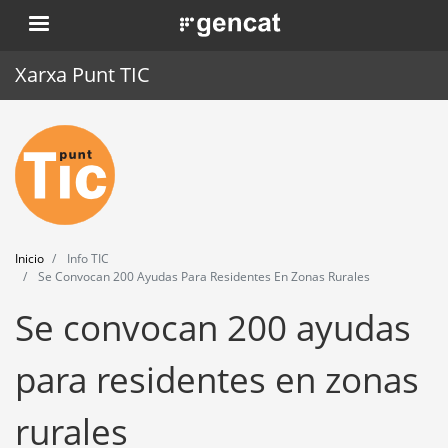
Pasar
. Obre en una nova finestra.
al
contenido
Xarxa Punt TIC
principal
Inicio
Punt TIC
Actualidad
Inicio
Info TIC
Agenda
Se Convocan 200 Ayudas Para Residentes En Zonas Rurales
Se convocan 200 ayudas
Formación
Herramientas
para residentes en zonas
rurales