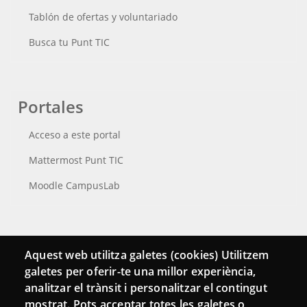
Tablón de ofertas y voluntariado
Busca tu Punt TIC
Portales
Acceso a este portal
Mattermost Punt TIC
Moodle CampusLab
Conecta
Aquest web utilitza galetes (cookies) Utilitzem
galetes per oferir-te una millor experiència,
Contacto
analitzar el trànsit i personalitzar el contingut
Hemeroteca
mostrat. Pots acceptar totes les galetes o